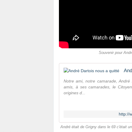
Souvenir pour André
And
Notre ami, notre camarade, André D
amis, à ses camarades, le Citoyen
origines d...
http://
André était de Grigny dans le 69 c'était un