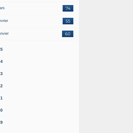
ars
74
vrier
55
nvier
60
25
24
23
22
21
20
19