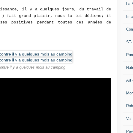
La-
aissance, il y a quelques jours, du travail de
 ) fait grand plaisir, nous la lui dédions; il
Ima
ses positives pendant toutes ces années de
Com
ST-
Par
Nat
contre il y a quelques mois au camping
Art 
Mor
Rob
Val
Pey