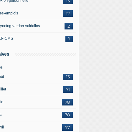
exion-personnelle
13
res-emplois
12
yoning-verdon-valdallos
2
EF-CMS
1
ives
26
oût
13
illet
71
in
78
ai
78
ril
77