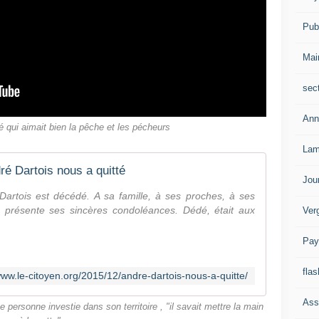
Publ
Mai
sec
Ann
 qui aimait bien la pêche et les pécheurs
Lam
ré Dartois nous a quitté
Jou
artois est décédé. A sa famille, à ses proches, à ses
 présente ses sincères condoléances. Dédé, était aux
Ver
Pay
flas
www.le-citoyen.org/2015/12/andre-dartois-nous-a-quitte/
Ass
e personne investie dans son territoire , "il savait mettre la main