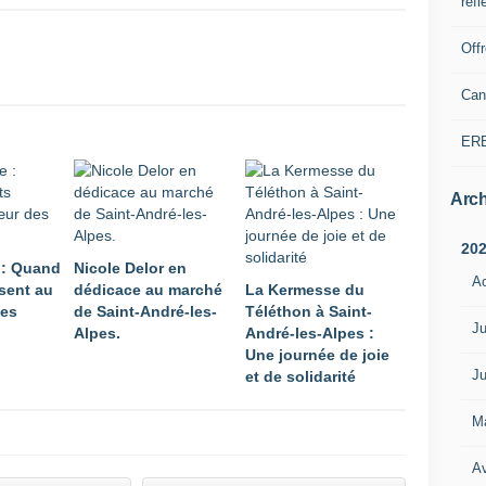
refl
Off
Can
ER
Arch
20
 : Quand
Nicole Delor en
A
sent au
dédicace au marché
La Kermesse du
pes
de Saint-André-les-
Téléthon à Saint-
Ju
Alpes.
André-les-Alpes :
Une journée de joie
Ju
et de solidarité
M
Av