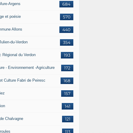
Mure-Argens
684
ge et poésie
570
mune Allons
440
Julien-du-Verdon
354
c Régional du Verdon
193
ure - Environnement -Agriculture
172
et Culture Fabri de Peiresc
168
iez
157
ion
141
 de Chalvagne
121
roules
113