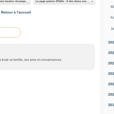
Journée Mondiale du Bénévolat , les associations locales récompensées
La page poésie d'Odile : A des âmes envolées
M
Retour à l'accueil
Fé
Ja
20
20
toute sa famille, ses amis et connaissances.
20
20
20
20
20