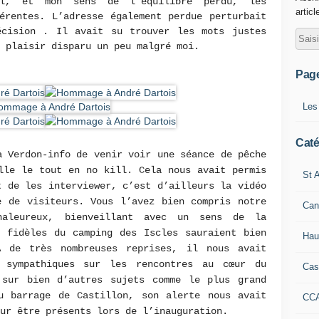
il, et mon sens de l’équilibre perdu, les
articl
érentes. L’adresse également perdue perturbait
cision . Il avait su trouver les mots justes
e plaisir disparu un peu malgré moi.
Pag
Les
Caté
à Verdon-info de venir voir une séance de pêche
lle le tout en no kill. Cela nous avait permis
St A
t de les interviewer, c’est d’ailleurs la vidéo
e de visiteurs. Vous l’avez bien compris notre
Can
aleureux, bienveillant avec un sens de la
s fidèles du camping des Iscles sauraient bien
Hau
À de très nombreuses reprises, il nous avait
 sympathiques sur les rencontres au cœur du
Cas
 sur bien d’autres sujets comme le plus grand
u barrage de Castillon, son alerte nous avait
CC
our être présents lors de l’inauguration.