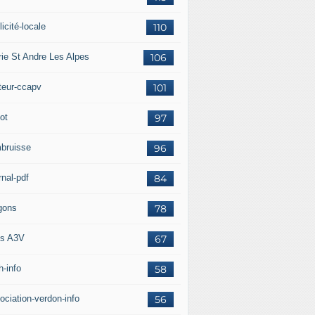
icité-locale
110
rie St Andre Les Alpes
106
teur-ccapv
101
ot
97
bruisse
96
rnal-pdf
84
gons
78
s A3V
67
h-info
58
ociation-verdon-info
56