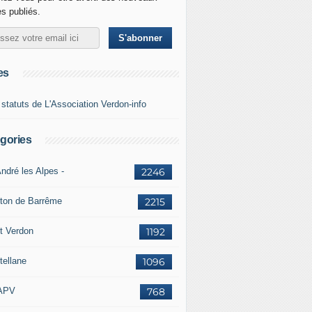
es publiés.
es
 statuts de L'Association Verdon-info
gories
ndré les Alpes -
2246
ton de Barrême
2215
t Verdon
1192
tellane
1096
APV
768