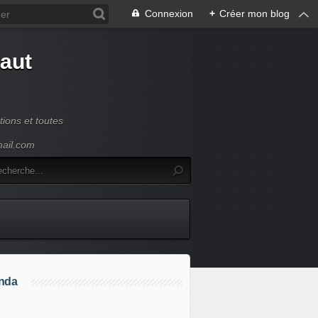
Connexion
+
Créer mon blog
Haut
ions et toutes
mail.com
nda