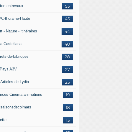
ton entrevaux
53
C-thorame-Haute
45
t - Nature - itinéraires
44
ra Castellana
40
rets-de-fabriques
28
Pays A3V
27
 Articles de Lydia
25
nces Cinéma animations
19
5saisonsdecolmars
18
ette
13