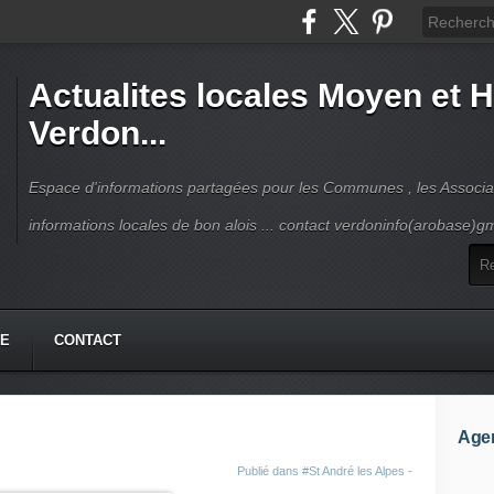
Actualites locales Moyen et 
Verdon...
Espace d'informations partagées pour les Communes , les Associat
informations locales de bon alois ... contact verdoninfo(arobase)g
HE
CONTACT
Age
Publié dans
#St André les Alpes -