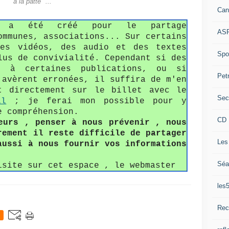
à la patte" ...
Can
fo a été créé pour le partage
ASP
ommunes, associations... Sur certains
des vidéos, des audio et des textes
Spor
lus de convivialité. Cependant si des
s à certaines publications, ou si
Pet
'avèrent erronées, il suffira de m'en
t directement sur le billet avec le
Sec
il
; je ferai mon possible pour y
e compréhension.
CD 
eurs , penser à nous prévenir , nous
rement il reste difficile de partager
Les
aussi à nous fournir vos informations
Séa
isite sur cet espace , le webmaster
les
Rec