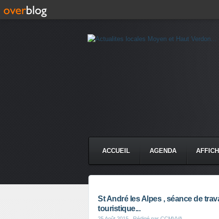
ACCUEIL
AGENDA
AFFIC
St André les Alpes , séance de trava
touristique...
25 Août 2015
, Rédigé par CCMVVA