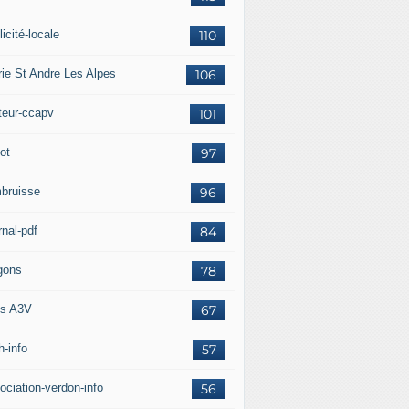
icité-locale
110
rie St Andre Les Alpes
106
teur-ccapv
101
ot
97
bruisse
96
rnal-pdf
84
gons
78
s A3V
67
h-info
57
ociation-verdon-info
56