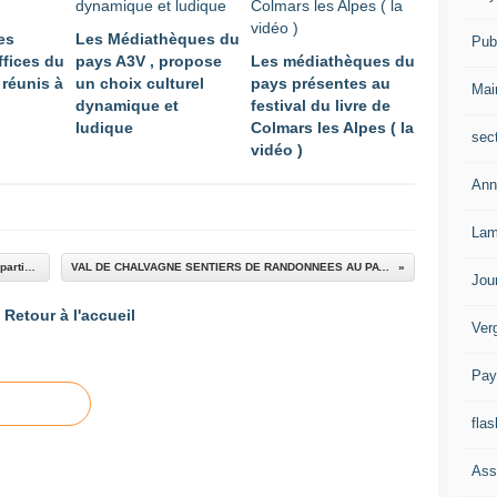
es
Les Médiathèques du
Publ
ffices du
pays A3V , propose
Les médiathèques du
 réunis à
un choix culturel
pays présentes au
Mai
dynamique et
festival du livre de
ludique
Colmars les Alpes ( la
sec
vidéo )
Ann
Lam
Saint André les Alpes: Le comité remercie les participants au corso
VAL DE CHALVAGNE SENTIERS DE RANDONNEES AU PAYS D'ENTREVAUX
Jou
Retour à l'accueil
Ver
Pay
flas
Ass