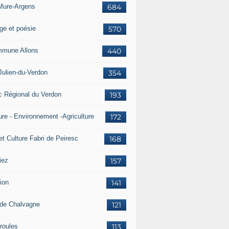
Mure-Argens
684
ge et poésie
570
mune Allons
440
Julien-du-Verdon
354
c Régional du Verdon
193
ure - Environnement -Agriculture
172
et Culture Fabri de Peiresc
168
iez
157
ion
141
 de Chalvagne
121
roules
113