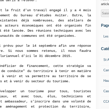
de défis à relever.
articl
st le fruit d'un travail engagé il y a 4 mois
nement du bureau d'études Axiter. Outre, la
existantes déjà nombreuses, des ateliers de
Pag
es acteurs économiques ont été organisés fin
t été lancée. Des réunions techniques avec les
unautés de communes ont été organisées.
Les
t prévu pour le 14 septembre afin une réponse
Caté
bre. Si nous sommes retenus, il nous faudra
luriannuel d'ici le 31 décembre 2015.
St A
néficier de financement, cette stratégie va
Can
 de conduite" du territoire à tenir en matière
 à venir et va permettre au territoire de se
Hau
s et à venir du secteur du tourisme.
Cas
velopper un tourisme pour tous, touristes
ciaux, et avec tous, élus, techniciens et
et ambassadeur, s’inscrire dans une volonté de
CC
re aménagement et protection du territoire,