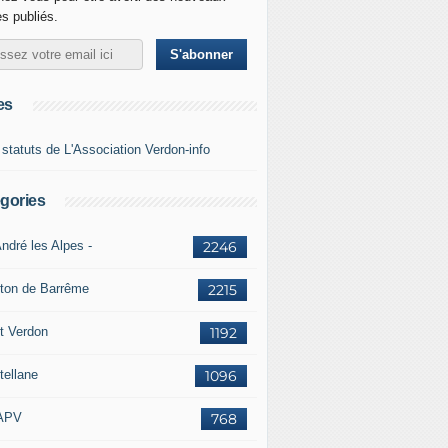
es publiés.
es
 statuts de L'Association Verdon-info
gories
ndré les Alpes -
2246
ton de Barrême
2215
t Verdon
1192
tellane
1096
APV
768