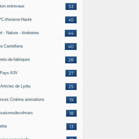
ton entrevaux
53
C-thorame-Haute
45
t - Nature - itinéraires
44
ra Castellana
40
rets-de-fabriques
28
Pays A3V
27
 Articles de Lydia
25
nces Cinéma animations
19
5saisonsdecolmars
18
ette
13