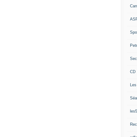
Can
ASP
Spor
Pet
Sec
CD 
Les
Séa
les
Rec