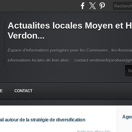
Actualites locales Moyen et 
Verdon...
Espace d'informations partagées pour les Communes , les Associat
informations locales de bon alois ... contact verdoninfo(arobase)g
HE
CONTACT
Age
il autour de la stratégie de diversification
Publié dans
#Pays A3V