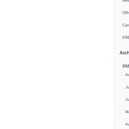
refl
Off
Can
ER
Arch
20
A
Ju
Ju
M
Av