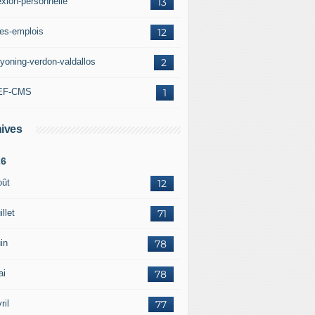
exion-personnelle
13
res-emplois
12
yoning-verdon-valdallos
2
EF-CMS
1
ives
26
oût
12
illet
71
in
78
ai
78
ril
77