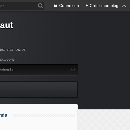
Connexion
+
Créer mon blog
Haut
ions et toutes
mail.com
nda