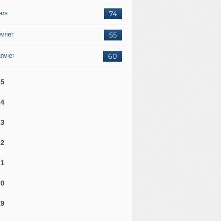
ars
74
vrier
55
nvier
60
25
24
23
22
21
20
19