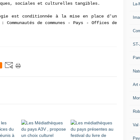
iques, sociales et culturelles tangibles.
La-
égie est conditionnée à la mise en place d'un
Ima
 : Communautés de communes - Pays - Offices de
Com
ST-
Par
Nat
Art 
Mor
Rob
Val
Pey