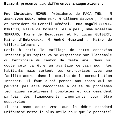
Eta
ient présents aux différentes inaugurations :
Mme Christine NIVOU,
Présidente de PACA THD,
M
Jean-Yves ROUX
, sénateur,
M Gilbert Sauvan
, Député
et président du Conseil Général,
Mme Magali SURLE-
GIRIEUD
, Maire de Colmars les Alpes ,
Mme Roseline
SERRANO
, Maire de Beauvezer et M. Lucas GUIBERT,
Maire d'Entrevaux, M
André Guirand
, Maire de
Villars Colmars .
Petit à petit le maillage de cette connexion
Internet plus rapide va se dispatcher sur l’ensemble
du territoire du canton de Castellane. Sans nul
doute cela va être un avantage certain pour les
habitants mais surtout les entreprises avec une
facilité accrue dans le domaine de la communication
Internet. Il faut aussi penser aux zones qui ne
peuvent pas être raccordées à cause de problèmes
techniques relativement complexes et qui demand
ent
parfois des financements importants pour être
desservies.
Il
est sans doute vrai que le débit standard
uniformisé reste le plus utile pour que le potentiel