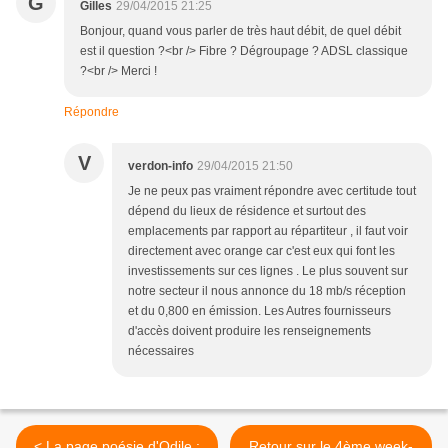
G
Gilles
29/04/2015 21:25
Bonjour, quand vous parler de très haut débit, de quel débit
est il question ?<br /> Fibre ? Dégroupage ? ADSL classique
?<br /> Merci !
Répondre
V
verdon-info
29/04/2015 21:50
Je ne peux pas vraiment répondre avec certitude tout
dépend du lieux de résidence et surtout des
emplacements par rapport au répartiteur , il faut voir
directement avec orange car c'est eux qui font les
investissements sur ces lignes . Le plus souvent sur
notre secteur il nous annonce du 18 mb/s réception
et du 0,800 en émission. Les Autres fournisseurs
d'accès doivent produire les renseignements
nécessaires
< La page poésie d'Odile :
Retour sur le 4ème week-