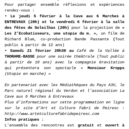
Pour partager ensemble réflexions et expériences
rendez-vous :
•
Le jeudi 5 février à la Cave aux 6 Marches à
ENTREVAUX (20h) et le vendredi 6 février à la salle
des fêtes de Soleilhas (20h)
pour la projection de
«
Les Z’Ecobatisseurs, une utopie du m. »,
un film de
Richard Blum
,
co-production Bande Passante
(
Tout
public à partir de 12 ans)
•
Samedi 21 février 20h30 au
Café de la Vallée à
THORAME-BASSE
pour une soirée théâtrale
(
Tout public
à partir de 10 ans) avec la compagnie Gravitation
qui présentera son spectacle «
Monsieur Kropps
(Utopie en marche) »
En partenariat avec les Médiathèques du Pays A3V, le
Parc naturel régional du Verdon et l’association La
Cave aux 6 Marches à Entrevaux
Plus d’informations sur cette programmation en ligne
sur le site d’Art et Culture Fabri de Peiresc :
http://www.artetculturefabridepeiresc.com
Infos pratiques :
L'ensemble des rencontres est
gratuit
et
ouvert à