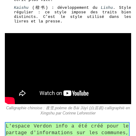
Kaishu
(楷书) : développement du
Lishu
. Style
régulier : ce style impose des traits bien
distincts. C’est le style utilisé dans les
livres et la presse.
Calligraphie chinoise : 夜雪,poème de Bái Jūyì (白居易) calligraphié en
Xingshu par Corinne Leforestier
L'espace Verdon info a été créé pour le
partage d'informations sur les communes,