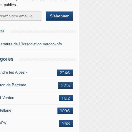
es publiés.
es
 statuts de L'Association Verdon-info
gories
ndré les Alpes -
2246
ton de Barrême
2215
t Verdon
1192
tellane
1096
APV
768