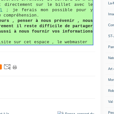
La-
t directement sur le billet avec le
l
; je ferais mon possible pour y
Ima
e compréhension.
eurs , penser à nous prévenir , nous
Com
rement il reste difficile de partager
aussi à nous fournir vos informations
ST-
isite sur cet espace , le webmaster
Par
Nat
Art 
Mor
Rob
Val
Pey