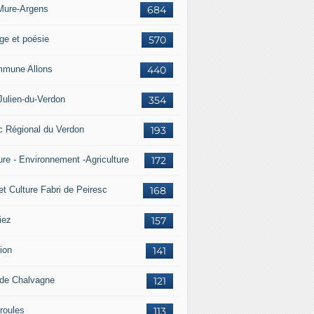
Mure-Argens
684
ge et poésie
570
mune Allons
440
Julien-du-Verdon
354
c Régional du Verdon
193
ure - Environnement -Agriculture
172
et Culture Fabri de Peiresc
168
iez
157
ion
141
 de Chalvagne
121
roules
113