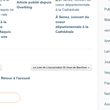
Article publié depuis
Overblog
Publ
À Senez, concert du
Mai
 à la
coeur
la
départementale à la
sec
Maquis
Cathédrale
 une
Ann
Lam
Jou
Le Loto de L'association St Jean de Barrême
Ver
Retour à l'accueil
Pay
flas
Ass