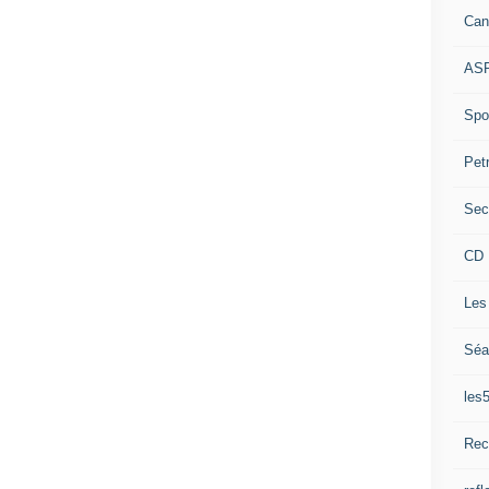
Can
ASP
Spor
Pet
Sec
CD 
Les
Séa
les
Rec