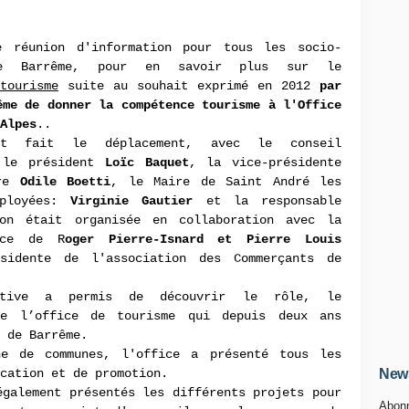
e réunion d'information pour tous les socio-
de Barrême, pour en savoir plus sur le
tourisme
suite au souhait exprimé en 2012
par
ême de donner la compétence tourisme à l'Office
Alpes
..
ent fait le déplacement, avec le conseil
, le président
Loïc Baquet
, la vice-présidente
ire
Odile Boetti
, le Maire de Saint André les
loyées:
Virginie Gautier
et la responsable
on était organisée en collaboration avec la
nce de R
oger Pierre-Isnard et Pierre Louis
idente de l'association des Commerçants de
uctive a permis de découvrir le rôle, le
de l’office de tourisme qui depuis deux ans
n de Barrême.
ne de communes, l'office a présenté tous les
cation et de promotion.
News
également présentés les différents projets pour
Abonn