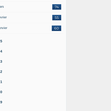
ars
74
vrier
55
nvier
60
25
24
23
22
21
20
19