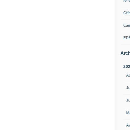
refl
Off
Can
ER
Arch
20
A
Ju
Ju
M
Av