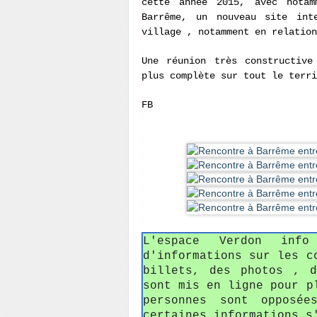
cette année 2015, avec nota
Barrême, un nouveau site in
village , notamment en relatio
Une réunion très constructive
plus complète sur tout le terr
FB
L'espace Verdon in
d'informations sur les c
billets, des photos , 
sont mis en ligne pour p
personnes sont opposée
certaines informations s