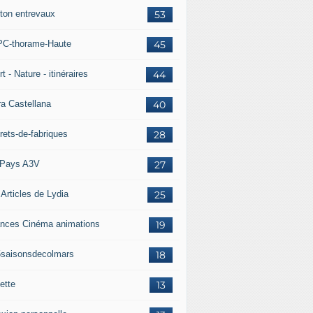
ton entrevaux
53
C-thorame-Haute
45
t - Nature - itinéraires
44
ra Castellana
40
rets-de-fabriques
28
Pays A3V
27
 Articles de Lydia
25
nces Cinéma animations
19
5saisonsdecolmars
18
ette
13