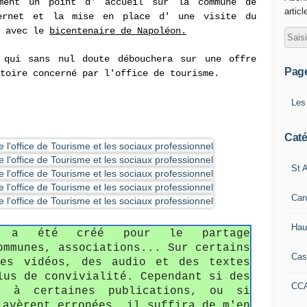
mment un point d' accueil sur la commune de
articl
ternet et la mise en place d' une visite du
n avec le
bicentenaire de Napoléon.
 qui sans nul doute débouchera sur une offre
Pag
itoire concerné par l'office de tourisme.
Les
Caté
St A
Can
Hau
fo a été créé pour le partage
ommunes, associations... Sur certains
Cas
des vidéos, des audio et des textes
lus de convivialité. Cependant si des
CC
s à certaines publications, ou si
'avèrent erronées, il suffira de m'en