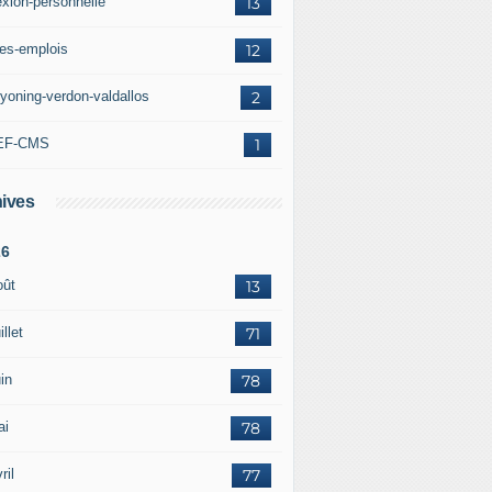
exion-personnelle
13
res-emplois
12
yoning-verdon-valdallos
2
EF-CMS
1
ives
26
oût
13
illet
71
in
78
ai
78
ril
77