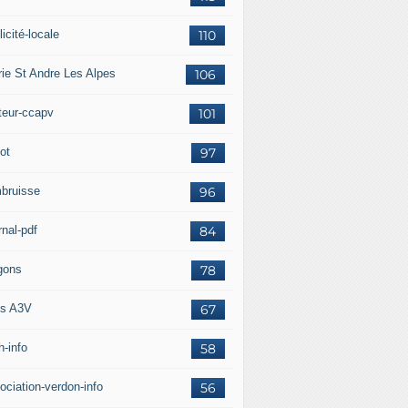
icité-locale
110
rie St Andre Les Alpes
106
teur-ccapv
101
ot
97
bruisse
96
rnal-pdf
84
gons
78
s A3V
67
h-info
58
ociation-verdon-info
56