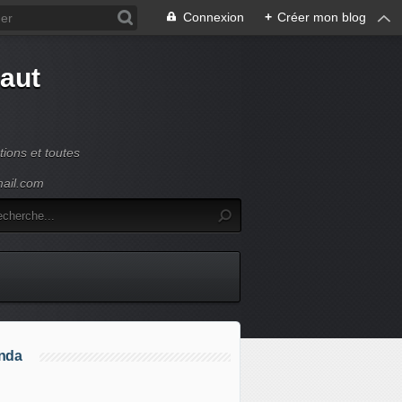
Connexion
+
Créer mon blog
Haut
ions et toutes
mail.com
nda