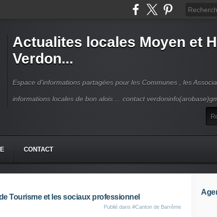
Actualites locales Moyen et 
Verdon...
Espace d'informations partagées pour les Communes , les Associat
informations locales de bon alois ... contact verdoninfo(arobase)g
HE
CONTACT
Age
 de Tourisme et les sociaux professionnel
Publié dans
#Canton de Barrême