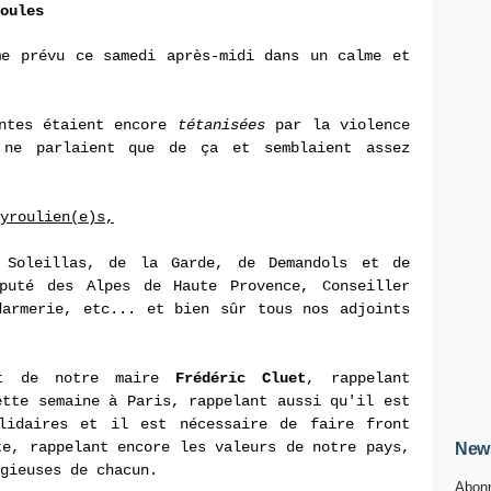
oules
e prévu ce samedi après-midi dans un calme et
entes étaient encore
tétanisées
par la violence
 ne parlaient que de ça et semblaient assez
yroulien(e)s,
 Soleillas, de la Garde, de Demandols et de
uté des Alpes de Haute Provence, Conseiller
armerie, etc... et bien sûr tous nos adjoints
rt de notre maire
Frédéric Cluet
, rappelant
ette semaine à Paris, rappelant aussi qu'il est
lidaires et il est nécessaire de faire front
te, rappelant encore les valeurs de notre pays,
News
gieuses de chacun.
Abonn