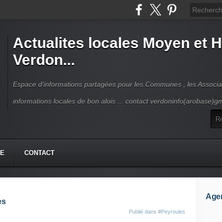
Actualites locales Moyen et 
Verdon...
Espace d'informations partagées pour les Communes , les Associat
informations locales de bon alois ... contact verdoninfo(arobase)g
HE
CONTACT
Age
es
Publié dans
#Peyroules