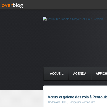
ACCUEIL
AGENDA
AFFIC
Vœux et galette des rois à Peyroul
12 Janvier 2015
, Rédigé par verdon-info