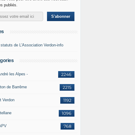
es publiés.
es
 statuts de L'Association Verdon-info
gories
ndré les Alpes -
2246
ton de Barrême
2215
t Verdon
1192
tellane
1096
APV
768