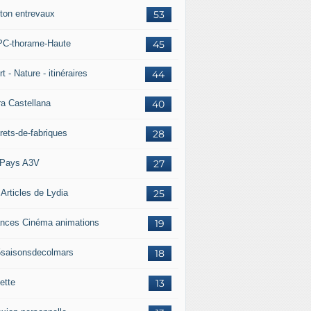
ton entrevaux
53
C-thorame-Haute
45
t - Nature - itinéraires
44
ra Castellana
40
rets-de-fabriques
28
Pays A3V
27
 Articles de Lydia
25
nces Cinéma animations
19
5saisonsdecolmars
18
ette
13