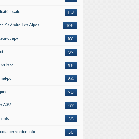
icité-locale
110
rie St Andre Les Alpes
106
teur-ccapv
101
ot
97
bruisse
96
rnal-pdf
84
gons
78
s A3V
67
h-info
58
ociation-verdon-info
56