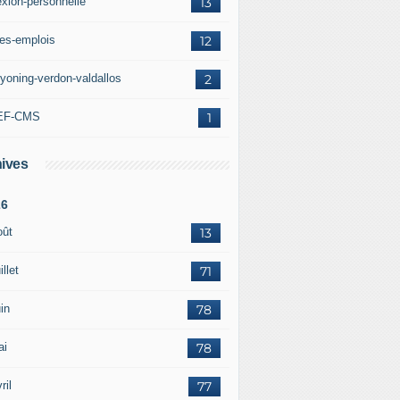
exion-personnelle
13
res-emplois
12
yoning-verdon-valdallos
2
EF-CMS
1
ives
26
oût
13
illet
71
in
78
ai
78
ril
77