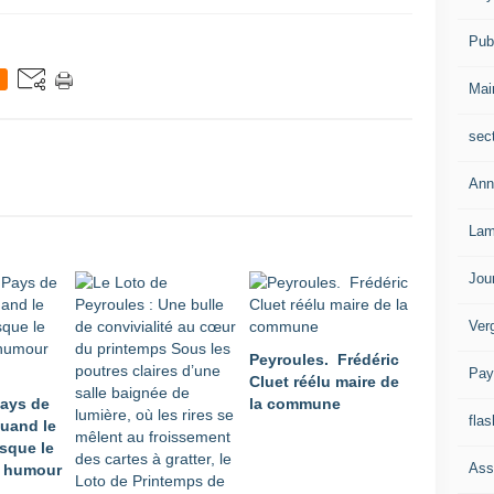
Publ
Mai
sec
Ann
Lam
Jou
Ver
Peyroules. Frédéric
Pay
Cluet réélu maire de
Pays de
la commune
flas
quand le
sque le
Ass
c humour