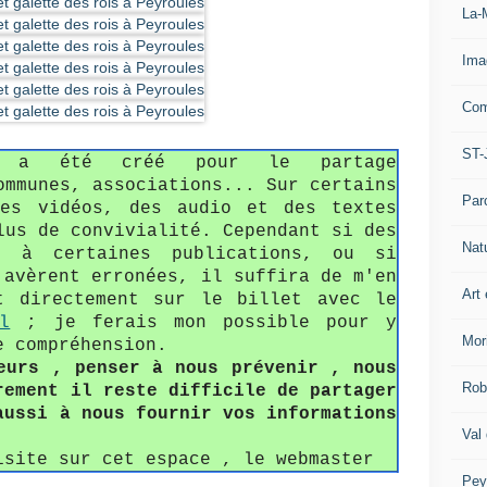
La-
Ima
Com
ST-
fo a été créé pour le partage
ommunes, associations... Sur certains
Par
des vidéos, des audio et des textes
lus de convivialité. Cependant si des
Nat
s à certaines publications, ou si
'avèrent erronées, il suffira de m'en
Art 
t directement sur le billet avec le
l
; je ferais mon possible pour y
Mor
e compréhension.
eurs , penser à nous prévenir , nous
Rob
rement il reste difficile de partager
aussi à nous fournir vos informations
Val
isite sur cet espace , le webmaster
Pey