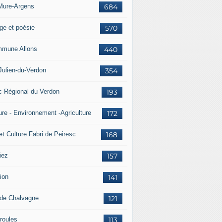
Mure-Argens
684
ge et poésie
570
mune Allons
440
Julien-du-Verdon
354
c Régional du Verdon
193
ure - Environnement -Agriculture
172
et Culture Fabri de Peiresc
168
iez
157
ion
141
 de Chalvagne
121
roules
113