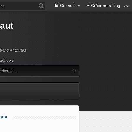
Connexion
+
Créer mon blog
Haut
ions et toutes
mail.com
nda