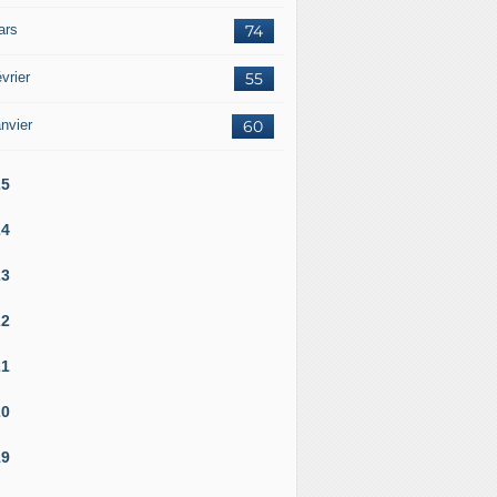
ars
74
vrier
55
nvier
60
25
24
23
22
21
20
19