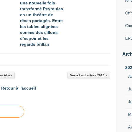
refl
une nouvelle fois
transformé Peyroules
Off
en un théâtre de
rêves partagés. Entre
Can
les tables alignées
comme des sillons
d’espoir et les
ER
regards brillan
Arch
20
les Alpes
Vœux Lambruisse 2015
A
Retour à l'accueil
Ju
Ju
M
Av