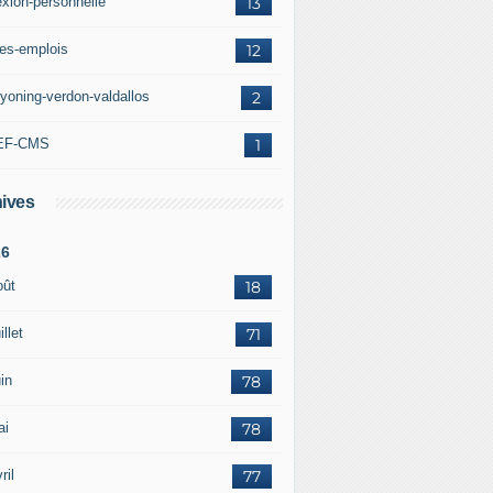
exion-personnelle
13
res-emplois
12
yoning-verdon-valdallos
2
EF-CMS
1
ives
26
oût
18
illet
71
in
78
ai
78
ril
77