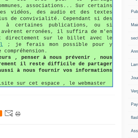
ommunes, associations... Sur certains
Publ
des vidéos, des audio et des textes
lus de convivialité. Cependant si des
Mai
s à certaines publications, ou si
'avèrent erronées, il suffira de m'en
t directement sur le billet avec le
sec
l
; je ferais mon possible pour y
e compréhension.
Ann
eurs , penser à nous prévenir , nous
rement il reste difficile de partager
Lam
aussi à nous fournir vos informations
Jou
isite sur cet espace , le webmaster
Ver
Pay
flas
Ass