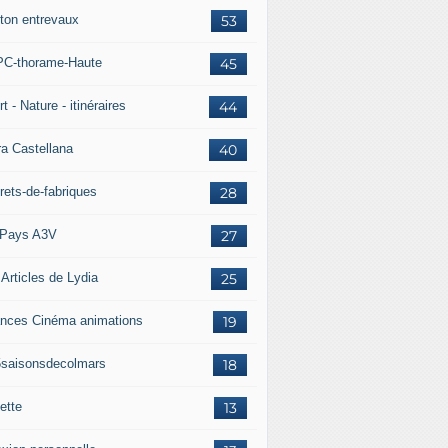
ton entrevaux
53
C-thorame-Haute
45
t - Nature - itinéraires
44
ra Castellana
40
rets-de-fabriques
28
Pays A3V
27
 Articles de Lydia
25
nces Cinéma animations
19
5saisonsdecolmars
18
ette
13