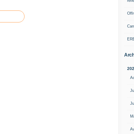
refl
Off
Can
ER
Arch
20
A
Ju
Ju
M
Av