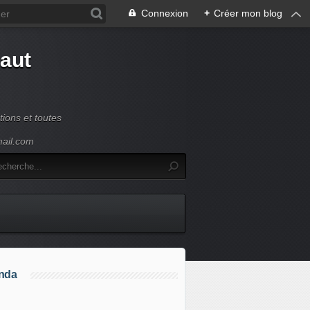
Connexion
+
Créer mon blog
Haut
ions et toutes
mail.com
nda