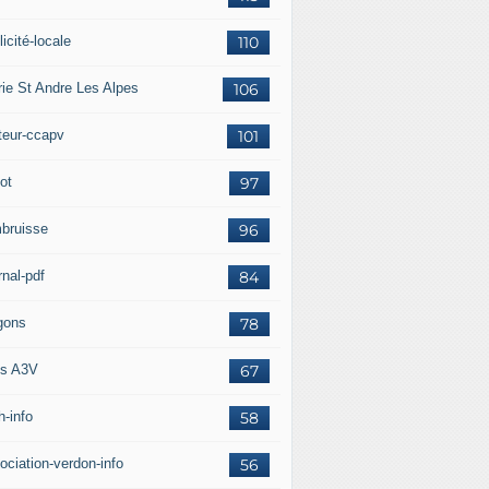
icité-locale
110
rie St Andre Les Alpes
106
teur-ccapv
101
ot
97
bruisse
96
rnal-pdf
84
gons
78
s A3V
67
h-info
58
ociation-verdon-info
56