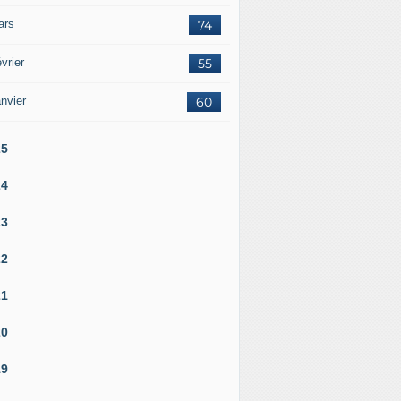
ars
74
vrier
55
nvier
60
25
24
23
22
21
20
19