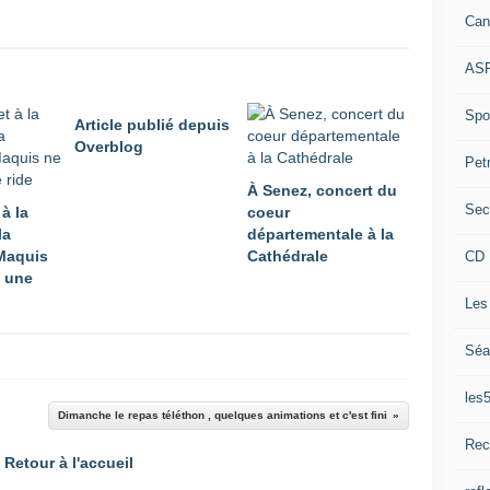
Can
ASP
Spor
Article publié depuis
Overblog
Pet
À Senez, concert du
Sec
 à la
coeur
la
départementale à la
Maquis
Cathédrale
CD 
 une
Les
Séa
les
Dimanche le repas téléthon , quelques animations et c'est fini
Rec
Retour à l'accueil