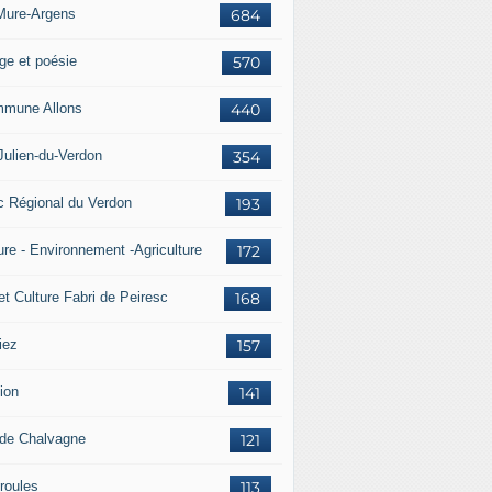
Mure-Argens
684
ge et poésie
570
mune Allons
440
Julien-du-Verdon
354
c Régional du Verdon
193
ure - Environnement -Agriculture
172
et Culture Fabri de Peiresc
168
iez
157
ion
141
 de Chalvagne
121
roules
113