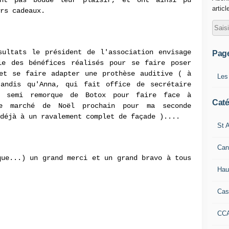
ont pas boudé leur plaisir, et ont ainsi pu
articl
rs cadeaux.
sultats le président de l'association envisage
Pag
ie des bénéfices réalisés pour se faire poser
 et se faire adapter une prothèse auditive ( à
Les
andis qu'Anna, qui fait office de secrétaire
n semi remorque de Botox pour faire face à
Caté
le marché de Noël prochain pour ma seconde
déjà à un ravalement complet de façade )....
St A
Can
que...) un grand merci et un grand bravo à tous
Hau
Cas
CC