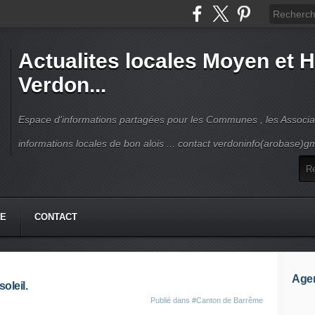
Actualites locales Moyen et 
Verdon...
Espace d'informations partagées pour les Communes , les Associat
informations locales de bon alois ... contact verdoninfo(arobase)g
HE
CONTACT
Age
oleil.
Publié dans
#Canton de Barrême