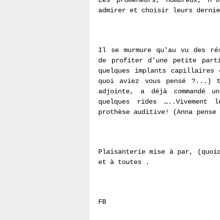
Les promeneurs, nombreux, n’
admirer et choisir leurs dernie
Il se murmure qu'au vu des ré
de profiter d'une petite part
quelques implants capillaires
quoi aviez vous pensé ?...) t
adjointe, a déjà commandé u
quelques rides …..Vivement 
prothèse auditive! (Anna pense 
Plaisanterie mise à par, (quoi
et à toutes .
FB