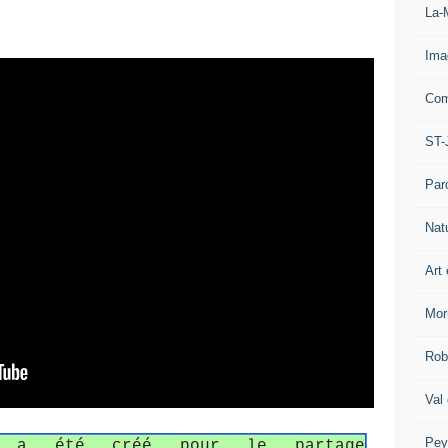
La-
Ima
Com
ST-
Par
Nat
Art 
Mor
Rob
Val
Pey
fo a été créé pour le partage