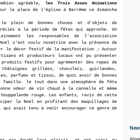
ombien agréable,
les Trois Asses Animations
sur la place de l'église à Barrême ce dimanche
 le plein de bonnes choses et d’objets de
préciés à la période de fêtes qui approche. Un
einement les responsables de l'association
Noël s'est voulu novatrice avec la présence de
er le décor festif de la manifestation ; Autour
rtisans et producteurs locaux ont pu présenter
 produits festifs pour agrémenter des repas de
Châtaignes grillées, chocolats, guirlandes,
ies, parfums et tissus… de quoi avoir de bonnes
a famille. le tout dans une atmosphère de fête
bonne odeur de vin chaud à la cannelle et même
 houppelande rouge. Les enfants, ravis de cette
iciper la Noël en profitant des maquillages de
l qui avait tenu à venir encourager ce genre de
News
Abonn