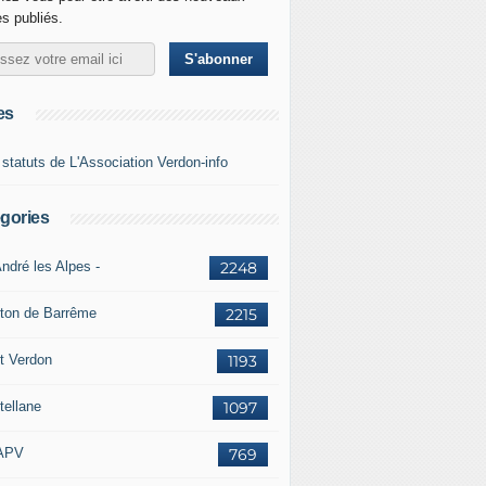
es publiés.
es
 statuts de L'Association Verdon-info
gories
ndré les Alpes -
2248
ton de Barrême
2215
t Verdon
1193
tellane
1097
APV
769