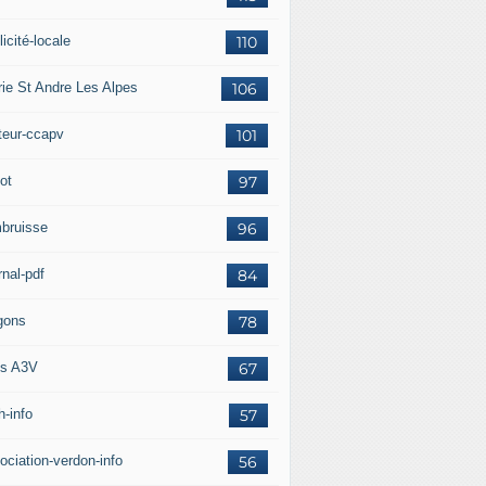
icité-locale
110
rie St Andre Les Alpes
106
teur-ccapv
101
ot
97
bruisse
96
rnal-pdf
84
gons
78
s A3V
67
h-info
57
ociation-verdon-info
56