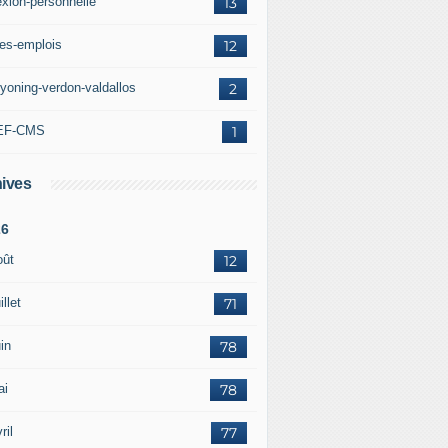
exion-personnelle
13
res-emplois
12
yoning-verdon-valdallos
2
EF-CMS
1
ives
26
oût
12
illet
71
in
78
ai
78
ril
77