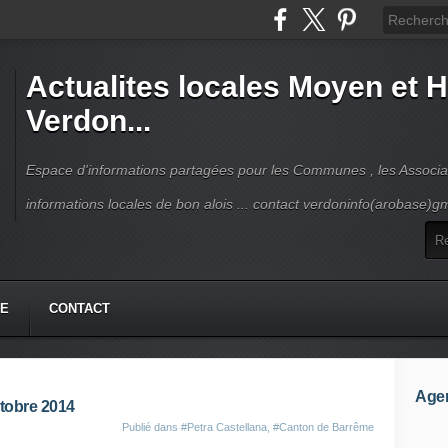
Actualites locales Moyen et 
Verdon...
Espace d'informations partagées pour les Communes , les Associat
informations locales de bon alois ... contact verdoninfo(arobase)g
HE
CONTACT
Age
tobre 2014
Publié dans
#Petra Castellana
,
#Canton de Barrême