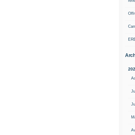
refl
Off
Can
ER
Arch
20
A
Ju
Ju
M
Av