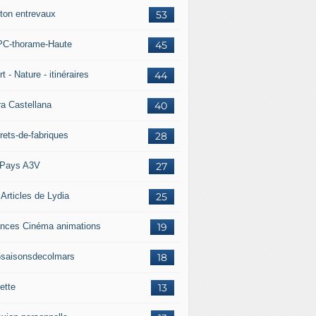
ton entrevaux
53
C-thorame-Haute
45
t - Nature - itinéraires
44
ra Castellana
40
rets-de-fabriques
28
Pays A3V
27
 Articles de Lydia
25
nces Cinéma animations
19
5saisonsdecolmars
18
ette
13