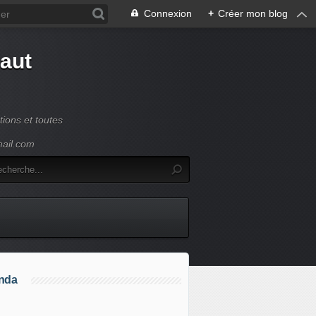
Connexion
+
Créer mon blog
Haut
ions et toutes
mail.com
nda