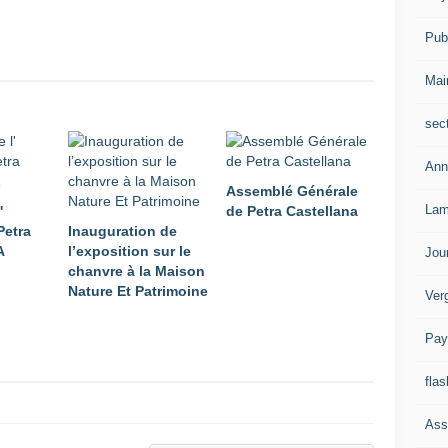
Publ
Mai
sec
Ann
Assemblé Générale
Lam
'
de Petra Castellana
Petra
Inauguration de
A
l’exposition sur le
Jou
chanvre à la Maison
Nature Et Patrimoine
Ver
Pay
flas
Ass