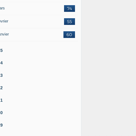
ars
74
vrier
55
nvier
60
25
24
23
22
21
20
19