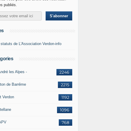
es publiés.
es
 statuts de L'Association Verdon-info
gories
ndré les Alpes -
2246
ton de Barrême
2215
t Verdon
1192
tellane
1096
APV
768