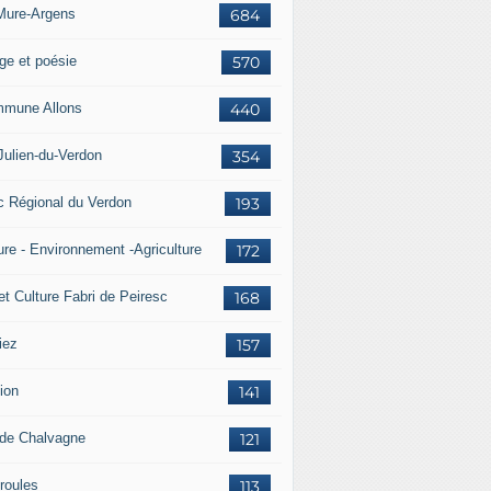
Mure-Argens
684
ge et poésie
570
mune Allons
440
Julien-du-Verdon
354
c Régional du Verdon
193
ure - Environnement -Agriculture
172
et Culture Fabri de Peiresc
168
iez
157
ion
141
 de Chalvagne
121
roules
113