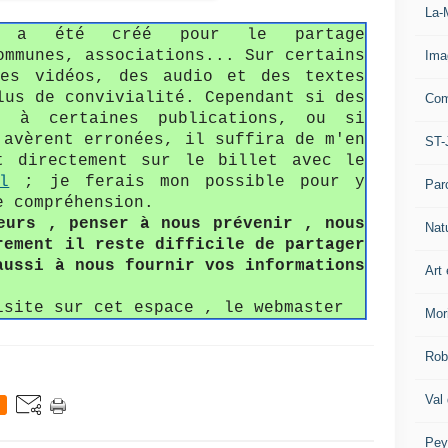
La-
fo a été créé pour le partage
ommunes, associations... Sur certains
Ima
des vidéos, des audio et des textes
lus de convivialité. Cependant si des
Com
s à certaines publications, ou si
'avèrent erronées, il suffira de m'en
ST-
t directement sur le billet avec le
l
; je ferais mon possible pour y
Par
e compréhension.
eurs , penser à nous prévenir , nous
Nat
rement il reste difficile de partager
aussi à nous fournir vos informations
Art 
isite sur cet espace , le webmaster
Mor
Rob
Val
Pey