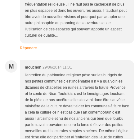
fréquentation religieuse , il ne faut pas le cacher,est de plus
en plus espacée et donc les ouvertures aussi. Il faudrait peut
être avoir de nouvelles visions et pourquoi pas adapter une
autre philosophie au planning des ouvertures et de
l'utilisation de ces espaces qui souvent apporte un aspect
culturel de qualité...
Répondre
M
mouchon
29/06/2014 11:01
l'entretien du patrimoine religieux pèse sur les budgets de
nos petites communes c est indéniable il n y a qua voir les
dizaines de chapelles en ruines a travers la haute Provence
et le conte de Nice. Toutefois c est le témoignages touchant
de la piète de nos ancêtres elles doivent donc être sauvé le
ministère de la culture devrait aider les communes à faire face
a cela la culture ce n est pas que l art contemporain c est
aussi l' art simple et nu de nos anciens qui bien que fourbu
par le travail trouvaient encore la force d élever des petites
merveilles architecturales simples sincères. De même l église
est riche elle doit participer al 'entretien des lieux de cultes