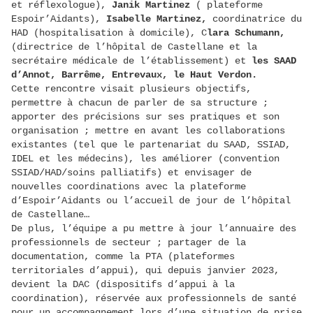
et réflexologue),
Janik Martinez
( plateforme
Espoir’Aidants),
Isabelle Martinez,
coordinatrice du
HAD (hospitalisation à domicile), C
lara Schumann,
(directrice de l’hôpital de Castellane et la
secrétaire médicale de l’établissement) et
les SAAD
d’Annot, Barrême, Entrevaux, le Haut Verdon.
Cette rencontre visait plusieurs objectifs,
permettre à chacun de parler de sa structure ;
apporter des précisions sur ses pratiques et son
organisation ; mettre en avant les collaborations
existantes (tel que le partenariat du SAAD, SSIAD,
IDEL et les médecins), les améliorer (convention
SSIAD/HAD/soins palliatifs) et envisager de
nouvelles coordinations avec la plateforme
d’Espoir’Aidants ou l’accueil de jour de l’hôpital
de Castellane…
De plus, l’équipe a pu mettre à jour l’annuaire des
professionnels de secteur ; partager de la
documentation, comme la PTA (plateformes
territoriales d’appui), qui depuis janvier 2023,
devient la DAC (dispositifs d’appui à la
coordination), réservée aux professionnels de santé
pour un accompagnement lors d’une situation de prise