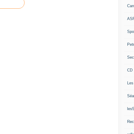
Can
ASP
Spor
Pet
Sec
CD 
Les
Séa
les
Rec