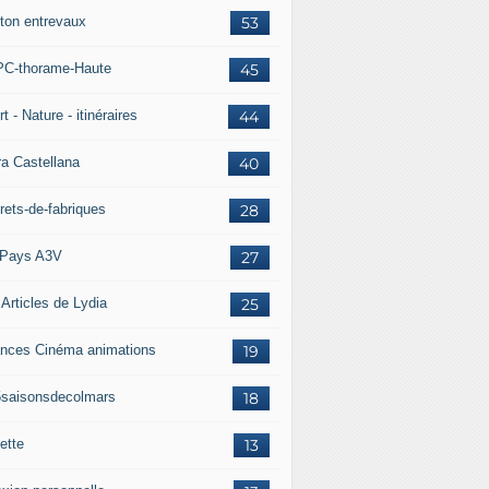
ton entrevaux
53
C-thorame-Haute
45
t - Nature - itinéraires
44
ra Castellana
40
rets-de-fabriques
28
Pays A3V
27
 Articles de Lydia
25
nces Cinéma animations
19
5saisonsdecolmars
18
ette
13