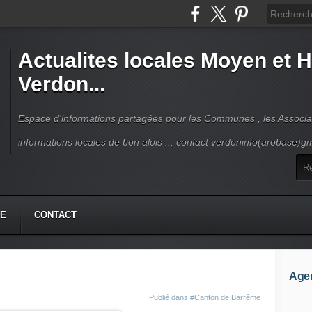
Actualites locales Moyen et 
Verdon...
Espace d'informations partagées pour les Communes , les Associat
informations locales de bon alois ... contact verdoninfo(arobase)g
HE
CONTACT
Age
Publié dans
#Canton de Barrême