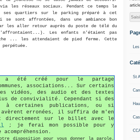
articl
via les réseaux sociaux. Pendant ce temps le
s ses quartiers sur le parking préparé à cet
i se sont affrontées, dans une ambiance bon
ar les aller retour auprès du poste de télé du
Pag
affrontaient...). Les enfants n'étaient pas
che ... les attendaient de pied ferme. Cette
 perpétuée.
Les
Caté
St A
fo a été créé pour le partage
ommunes, associations... Sur certains
Can
des vidéos, des audio et des textes
lus de convivialité. Cependant si des
Hau
s à certaines publications, ou si
'avèrent erronées, il suffira de m'en
Cas
t directement sur le billet avec le
il
; je ferai mon possible pour y
CC
e acompréhension.
otre disposition pour vous donner la parole.