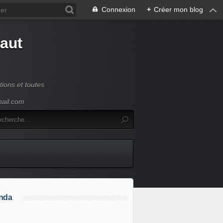
Connexion
+
Créer mon blog
Haut
ions et toutes
mail.com
nda