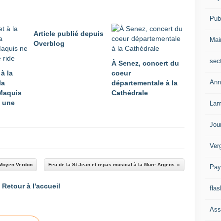
Publ
Article publié depuis
Mai
Overblog
sec
À Senez, concert du
 à la
coeur
Ann
la
départementale à la
Maquis
Cathédrale
 une
Lam
Jou
Ver
u Moyen Verdon
Feu de la St Jean et repas musical à la Mure Argens
Pay
Retour à l'accueil
flas
Ass