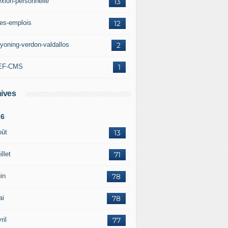
exion-personnelle
13
res-emplois
12
yoning-verdon-valdallos
2
EF-CMS
1
ives
26
oût
13
illet
71
in
78
ai
78
ril
77