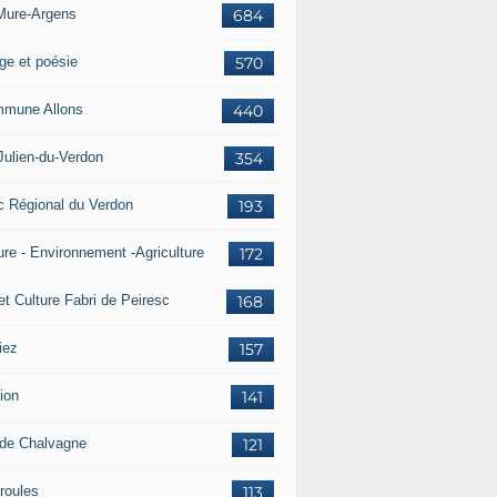
Mure-Argens
684
ge et poésie
570
mune Allons
440
Julien-du-Verdon
354
c Régional du Verdon
193
ure - Environnement -Agriculture
172
et Culture Fabri de Peiresc
168
iez
157
ion
141
 de Chalvagne
121
roules
113