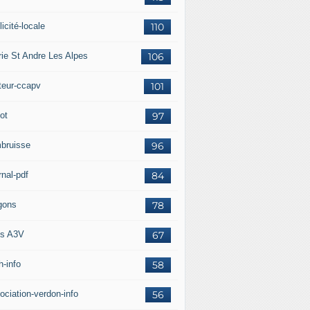
icité-locale
110
rie St Andre Les Alpes
106
teur-ccapv
101
ot
97
bruisse
96
rnal-pdf
84
gons
78
s A3V
67
h-info
58
ociation-verdon-info
56