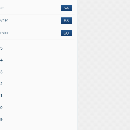
ars
74
vrier
55
nvier
60
25
24
23
22
21
20
19