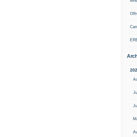
refl
Off
Can
ER
Arch
20
A
Ju
Ju
M
Av