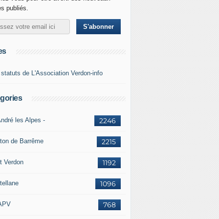
es publiés.
es
 statuts de L'Association Verdon-info
gories
ndré les Alpes -
2246
ton de Barrême
2215
t Verdon
1192
tellane
1096
APV
768