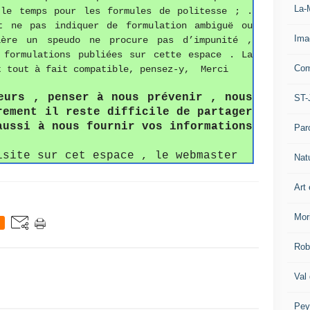
La-
 le temps pour les formules de politesse ; .
t ne pas indiquer de formulation ambiguë ou
Ima
ière un speudo ne procure pas d’impunité ,
 formulations publiées sur cette espace . La
Com
t tout à fait compatible, pensez-y, Merci
eurs , penser à nous prévenir , nous
ST-
rement il reste difficile de partager
aussi à nous fournir vos informations
Par
isite sur cet espace , le webmaster
Nat
Art 
Mor
Rob
Val
Pey