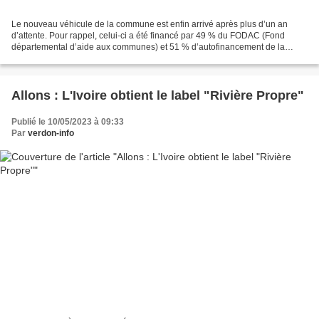
Le nouveau véhicule de la commune est enfin arrivé après plus d’un an
d’attente. Pour rappel, celui-ci a été financé par 49 % du FODAC (Fond
départemental d’aide aux communes) et 51 % d’autofinancement de la
Mairie. A cela il faut rajouter la vente de...
Allons : L'Ivoire obtient le label "Rivière Propre"
Publié le 10/05/2023 à 09:33
Par
verdon-info