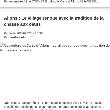
Parlementaire, Mme COCHET Brigitte ; le Maire d’Allons, M. IACOBBI
Christophe ; le premier adjoint, M. CAUVIN Claude,...
Allons : Le village renoue avec la tradition de la
chasse aux oeufs
Publié le 10/04/2023 à 10:39
Par
verdon-info
Depuis plusieurs années la « course aux chocolats » sur le village n’avait
plus été organisée, du fait d’un nombre d’enfants limité, du covid et souvent