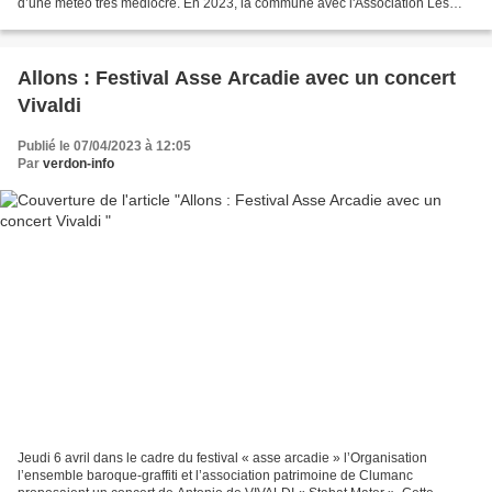
d’une météo très médiocre. En 2023, la commune avec l'Association Les
Estubés Allons » a renoué avec...
Allons : Festival Asse Arcadie avec un concert
Vivaldi
Publié le 07/04/2023 à 12:05
Par
verdon-info
Jeudi 6 avril dans le cadre du festival « asse arcadie » l’Organisation
l’ensemble baroque-graffiti et l’association patrimoine de Clumanc