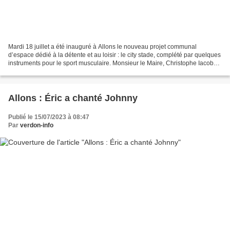
Mardi 18 juillet a été inauguré à Allons le nouveau projet communal
d’espace dédié à la détente et au loisir : le city stade, complété par quelques
instruments pour le sport musculaire. Monsieur le Maire, Christophe Iacobbi,
en présence de Mme la Sous-Préfète...
Allons : Éric a chanté Johnny
Publié le 15/07/2023 à 08:47
Par
verdon-info