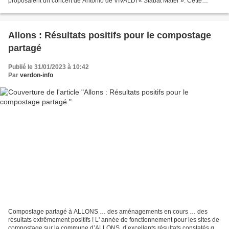
proposaient un concert de Antonio de VIVALDI « Stabat Mater ». Cette
œuvre créée en 1711 et jouée la première fois...
Allons : Résultats positifs pour le compostage
partagé
Publié le 31/01/2023 à 10:42
Par
verdon-info
Compostage partagé à ALLONS … des aménagements en cours … des
résultats extrêmement positifs ! L' année de fonctionnement pour les sites de
compostage sur la commune d’ALLONS, d’excellents résultats constatés qui