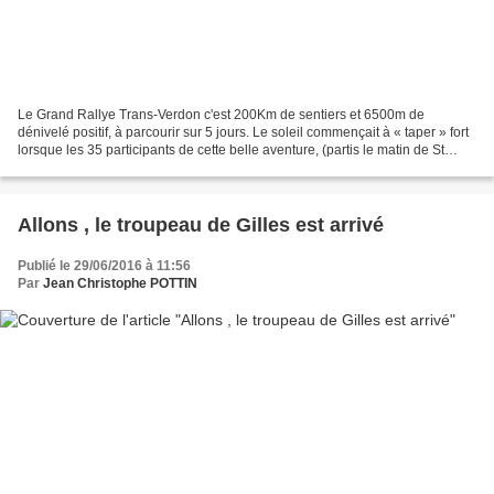
Le Grand Rallye Trans-Verdon c'est 200Km de sentiers et 6500m de
dénivelé positif, à parcourir sur 5 jours. Le soleil commençait à « taper » fort
lorsque les 35 participants de cette belle aventure, (partis le matin de St
André, et ayant gravi les 690...
Allons , le troupeau de Gilles est arrivé
Publié le 29/06/2016 à 11:56
Par
Jean Christophe POTTIN