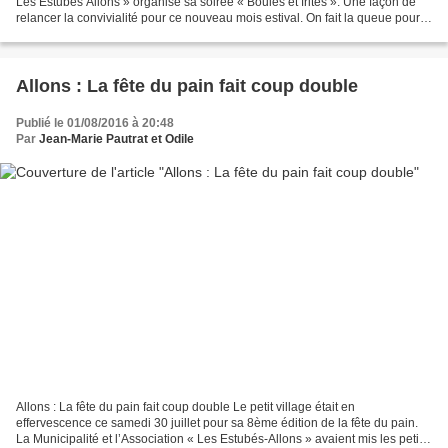
Les Estubés Allons » organise sa soirée « Boules et frites ». Une façon de
relancer la convivialité pour ce nouveau mois estival. On fait la queue pour
manger à Allons ! Le...
Allons : La fête du pain fait coup double
Publié le 01/08/2016 à 20:48
Par
Jean-Marie Pautrat et Odile
Allons : La fête du pain fait coup double Le petit village était en
effervescence ce samedi 30 juillet pour sa 8ème édition de la fête du pain.
La Municipalité et l’Association « Les Estubés-Allons » avaient mis les petits