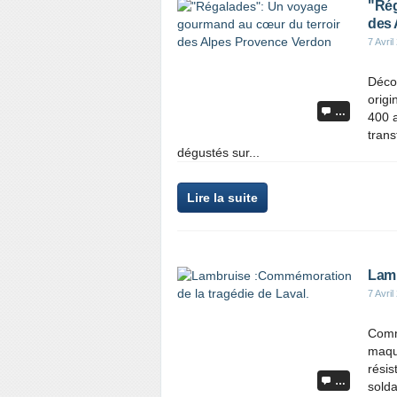
"Rég
des 
7 Avril
Décou
origi
…
400 a
trans
dégustés sur...
Lire la suite
Lamb
7 Avril
Commé
maqui
résis
…
solda