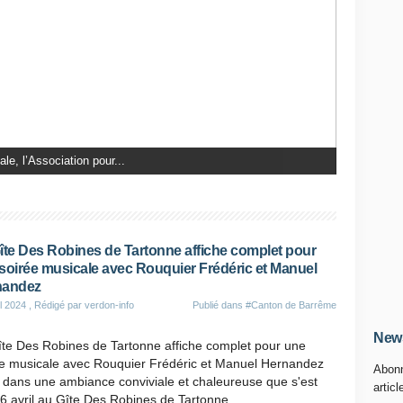
d'août restera gravé...
îte Des Robines de Tartonne affiche complet pour
soirée musicale avec Rouquier Frédéric et Manuel
nandez
il 2024
, Rédigé par verdon-info
Publié dans
#Canton de Barrême
News
îte Des Robines de Tartonne affiche complet pour une
ée musicale avec Rouquier Frédéric et Manuel Hernandez
Abonn
 dans une ambiance conviviale et chaleureuse que s'est
articl
6 avril au Gîte Des Robines de Tartonne....