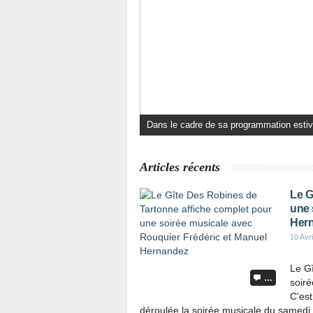
Carnet blanc à Moriez Ce premier samedi 
Articles récents
Le G
une 
Her
10 Avr
Le G
…
soir
C'est
déroulée la soirée musicale du samedi 