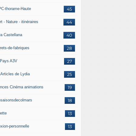
C-thorame-Haute
45
t - Nature - itinéraires
44
ra Castellana
40
rets-de-fabriques
28
Pays A3V
27
 Articles de Lydia
25
nces Cinéma animations
19
5saisonsdecolmars
18
ette
13
exion-personnelle
13