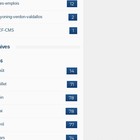
res-emplois
12
yoning-verdon-valdallos
2
EF-CMS
1
ives
26
oût
14
illet
71
in
78
ai
78
ril
77
ars
74