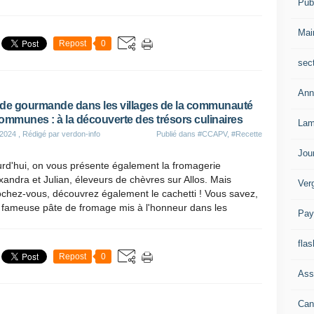
Publ
Mai
Repost
0
sec
Ann
de gourmande dans les villages de la communauté
ommunes : à la découverte des trésors culinaires
Lam
 2024
, Rédigé par verdon-info
Publié dans
#CCAPV
,
#Recette
Jou
rd'hui, on vous présente également la fromagerie
xandra et Julian, éleveurs de chèvres sur Allos. Mais
Ver
chez-vous, découvrez également le cachetti ! Vous savez,
e fameuse pâte de fromage mis à l'honneur dans les
Pay
flas
Repost
0
Ass
Can