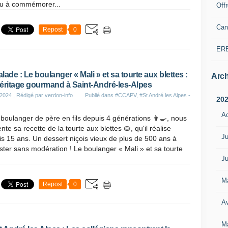
nu à commémorer...
Off
Can
Repost
0
ER
lade : Le boulanger « Mali » et sa tourte aux blettes :
Arch
éritage gourmand à Saint-André-les-Alpes
 2024
, Rédigé par verdon-info
Publié dans
#CCAPV
,
#St André les Alpes -
20
A
 boulanger de père en fils depuis 4 générations 👨‍🍳, nous
nte sa recette de la tourte aux blettes 🥧, qu'il réalise
Ju
s 15 ans. Un dessert niçois vieux de plus de 500 ans à
ter sans modération ! Le boulanger « Mali » et sa tourte
Ju
M
Repost
0
Av
M