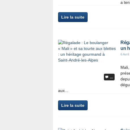
a te
Lire la suite
Réga
un h
6 Avril
Mali,
prése
…
depui
dégus
aux...
Lire la suite