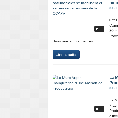
renc
8 Avril
©ccap
Comm
…
30 m
Prove
dans une ambiance très...
Lire la suite
La M
Prod
8 Avril
La M
7 avr
…
Prod
d'inv