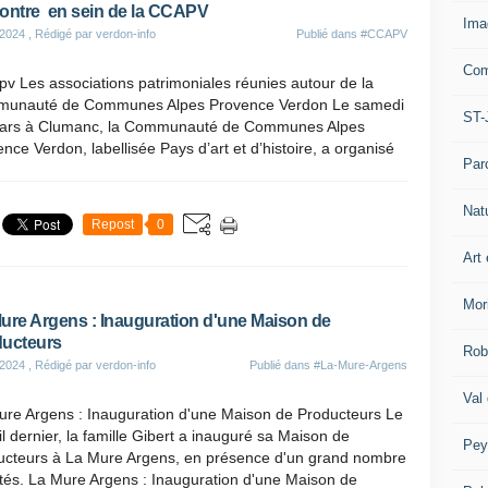
ontre en sein de la CCAPV
Ima
 2024
, Rédigé par verdon-info
Publié dans
#CCAPV
Com
v Les associations patrimoniales réunies autour de la
unauté de Communes Alpes Provence Verdon Le samedi
ST-
ars à Clumanc, la Communauté de Communes Alpes
nce Verdon, labellisée Pays d’art et d’histoire, a organisé
Par
Nat
Repost
0
Art 
Mor
ure Argens : Inauguration d'une Maison de
ucteurs
Rob
 2024
, Rédigé par verdon-info
Publié dans
#La-Mure-Argens
Val
ure Argens : Inauguration d'une Maison de Producteurs Le
il dernier, la famille Gibert a inauguré sa Maison de
Pey
ucteurs à La Mure Argens, en présence d'un grand nombre
ités. La Mure Argens : Inauguration d'une Maison de