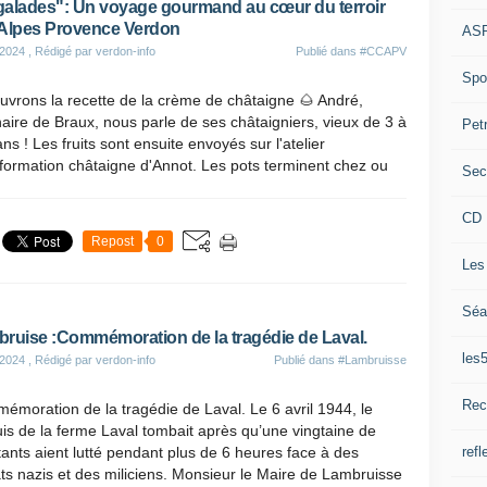
alades": Un voyage gourmand au cœur du terroir
Alpes Provence Verdon
ASP
 2024
, Rédigé par verdon-info
Publié dans
#CCAPV
Spor
vrons la recette de la crème de châtaigne 🌰 André,
naire de Braux, nous parle de ses châtaigniers, vieux de 3 à
Pet
ns ! Les fruits sont ensuite envoyés sur l'atelier
formation châtaigne d'Annot. Les pots terminent chez ou
Sec
CD 
Repost
0
Les
Séa
ruise :Commémoration de la tragédie de Laval.
les
 2024
, Rédigé par verdon-info
Publié dans
#Lambruisse
Rec
moration de la tragédie de Laval. Le 6 avril 1944, le
s de la ferme Laval tombait après qu’une vingtaine de
refl
tants aient lutté pendant plus de 6 heures face à des
ts nazis et des miliciens. Monsieur le Maire de Lambruisse