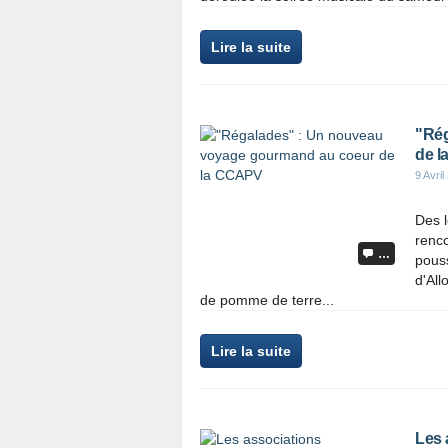
Lire la suite
"Rég
de 
9 Avril
Des l
renco
…
pous
d'All
de pomme de terre...
Lire la suite
Les 