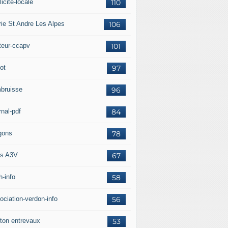
icité-locale
110
rie St Andre Les Alpes
106
teur-ccapv
101
ot
97
bruisse
96
rnal-pdf
84
gons
78
s A3V
67
h-info
58
ociation-verdon-info
56
ton entrevaux
53