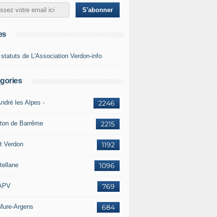
es
 statuts de L'Association Verdon-info
gories
ndré les Alpes -
2246
ton de Barrême
2215
t Verdon
1192
tellane
1096
APV
769
Mure-Argens
684