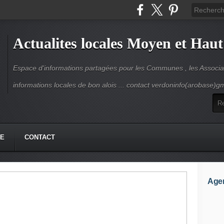
Actualites locales Moyen et Haut
Espace d'informations partagées pour les Communes , les Associat
informations locales de bon alois ... contact verdoninfo(arobase)g
HE
CONTACT
Age