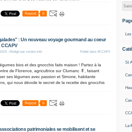
Repost
0
Pag
Les
alades" : Un nouveau voyage gourmand au coeur
la CCAPV
Caté
 2024
, Rédigé par verdon-info
Publié dans
#CCAPV
St A
égumes bios et des gnocchis faits maison ! Partez à la
ntre de Florence, agricultrice sur Clumanc 🥬, faisant
Can
ser ses légumes avec passion et Simone, habitante
ons, qui nous dévoile le secret de la recette des gnocchis
Hau
Cas
Repost
0
CC
La-
associations patrimoniales se mobilisent et se