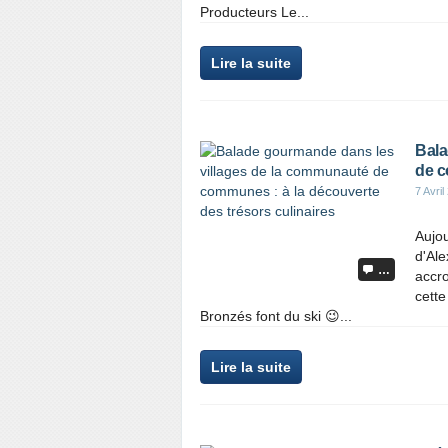
Producteurs Le...
Lire la suite
Bala
de c
7 Avril
Aujou
d'Ale
…
accro
cett
Bronzés font du ski 😉...
Lire la suite