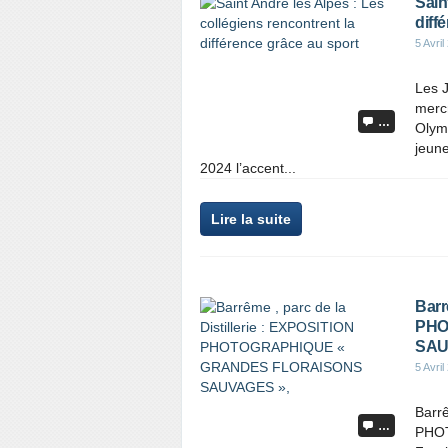
Sain
diff
5 Avril
Les 
mercr
…
Olymp
jeune
2024 l’accent...
Lire la suite
Barr
PHO
SAU
5 Avril
Barrê
…
PHO