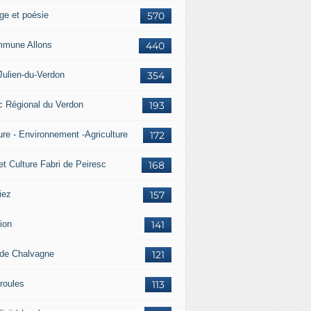
ge et poésie
570
mune Allons
440
Julien-du-Verdon
354
c Régional du Verdon
193
ure - Environnement -Agriculture
172
et Culture Fabri de Peiresc
168
iez
157
ion
141
 de Chalvagne
121
roules
113