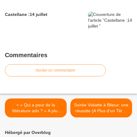
Castellane :14 juillet
Commentaires
Ajouter un commentaire
< « Qui a peur de la
Soirée Vialatte à Blieux: une
littérature ado ? » A plus
réussite (A Plus d'un Titre )
d'un titre , le débat , la Mure
>
Argens , c'était le 18
octobre 2012
Hébergé par Overblog