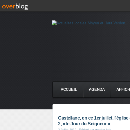
ACCUEIL
AGENDA
AFFIC
Castellane, en ce 1er juillet, l’égl
2, « le Jour du Seigneur ».
2 Juillet 2012
, Rédigé par verdon-info