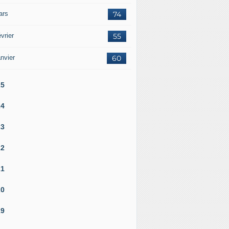
ars
74
vrier
55
nvier
60
25
24
23
22
21
20
19