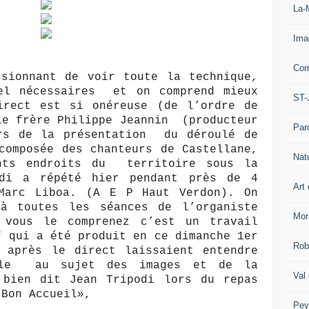
La-
Ima
Com
ssionnant de voir toute la technique,
el nécessaires et on comprend mieux
ST-
irect est si onéreuse (de l’ordre de
le frère Philippe Jeannin (producteur
Par
rs de la présentation du déroulé de
composée des chanteurs de Castellane,
Nat
nts endroits du territoire sous la
odi a répété hier pendant près de 4
Art 
Marc Liboa. (A E P Haut Verdon). On
à toutes les séances de l’organiste
Mor
 vous le comprenez c’est un travail
f qui a été produit en ce dimanche 1er
Rob
s après le direct laissaient entendre
rale au sujet des images et de la
Val
 bien dit Jean Tripodi lors du repas
 Bon Accueil»,
Pey