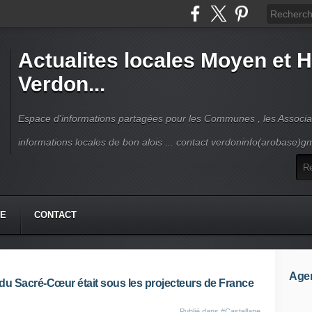
Actualites locales Moyen et 
Verdon...
Espace d'informations partagées pour les Communes , les Associat
informations locales de bon alois ... contact verdoninfo(arobase)g
HE
CONTACT
Age
ise du Sacré-Cœur était sous les projecteurs de France
Publié dans
#Castellane