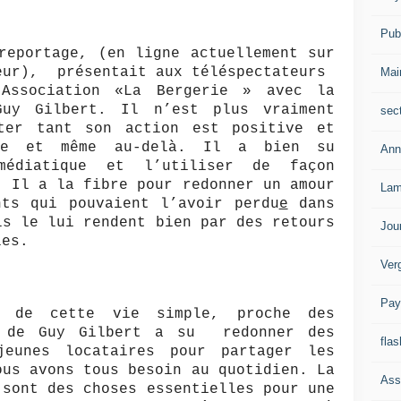
Publ
reportage, (en ligne actuellement sur
neur), présentait aux téléspectateurs
Mai
’Association «La Bergerie » avec la
uy Gilbert. Il n’est plus vraiment
sec
ter tant son action est positive et
one et même au-delà. Il a bien su
Ann
médiatique et l’utiliser de façon
. Il a la fibre pour redonner un amour
Lam
ts qui pouvaient l’avoir perdu
e
dans
ls le lui rendent bien par des retours
Jou
les.
Ver
Pay
e de cette vie simple, proche des
n de Guy Gilbert a su redonner des
flas
eunes locataires pour partager les
ous avons tous besoin au quotidien. La
Ass
 sont des choses essentielles pour une