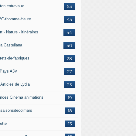
ton entrevaux
53
C-thorame-Haute
45
t - Nature - itinéraires
44
ra Castellana
40
rets-de-fabriques
28
Pays A3V
27
 Articles de Lydia
25
nces Cinéma animations
19
5saisonsdecolmars
18
ette
13