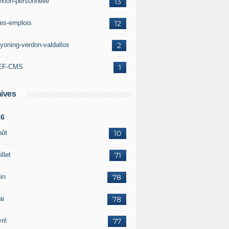
exion-personnelle
13
res-emplois
12
yoning-verdon-valdallos
2
EF-CMS
1
ives
26
oût
10
illet
71
in
78
ai
78
ril
77