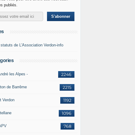
es publiés.
es
 statuts de L'Association Verdon-info
gories
ndré les Alpes -
2246
ton de Barrême
2215
t Verdon
1192
tellane
1096
APV
768