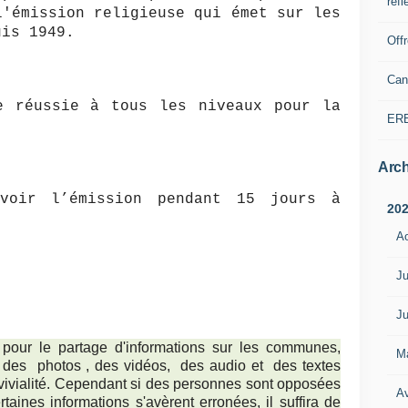
refl
l'émission religieuse qui émet sur les
is 1949.
Off
Can
e réussie à tous les niveaux pour la
ER
Arch
voir l’émission pendant 15 jours à
20
A
Ju
Ju
 pour le partage d'informations sur les communes,
M
ts, des photos , des vidéos, des audio et des textes
nvivialité. Cependant si des personnes sont opposées
Av
taines informations s'avèrent erronées, il suffira de