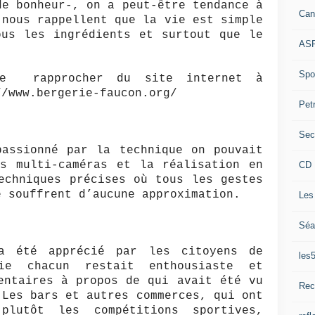
de bonheur-, on a peut-être tendance à
Can
 nous rappellent que la vie est simple
ous les ingrédients et surtout que le
ASP
Spor
se rapprocher du site internet à
//www.bergerie-faucon.org/
Pet
Sec
passionné par la technique on pouvait
es multi-caméras et la réalisation en
CD 
echniques précises où tous les gestes
 souffrent d’aucune approximation.
Les
Séa
a été apprécié par les citoyens de
les
ie chacun restait enthousiaste et
entaires à propos de qui avait été vu
Rec
 Les bars et autres commerces, qui ont
plutôt les compétitions sportives,