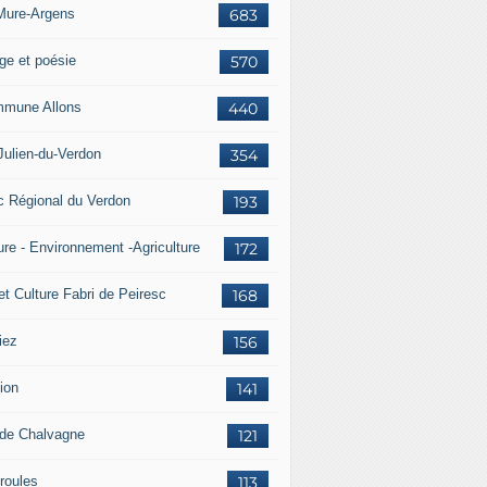
Mure-Argens
683
ge et poésie
570
mune Allons
440
Julien-du-Verdon
354
c Régional du Verdon
193
ure - Environnement -Agriculture
172
et Culture Fabri de Peiresc
168
iez
156
ion
141
 de Chalvagne
121
roules
113