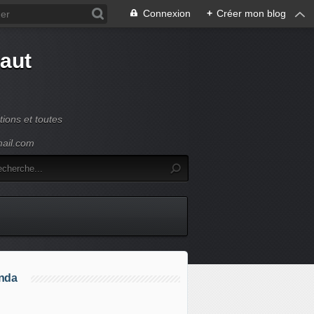
Connexion
+
Créer mon blog
Haut
ions et toutes
mail.com
nda