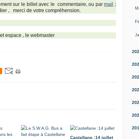
tement sur le billet avec le commentaire, ou par
mail
;
M
dier ,
merci de votre compréhension.
Fé
Ja
cet espace , le webmaster
20
20
20
20
20
20
20
Castellane :14 juillet