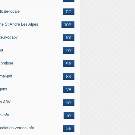
icité-locale
110
rie St Andre Les Alpes
106
teur-ccapv
101
ot
97
bruisse
96
rnal-pdf
84
gons
78
s A3V
67
h-info
57
ociation-verdon-info
56