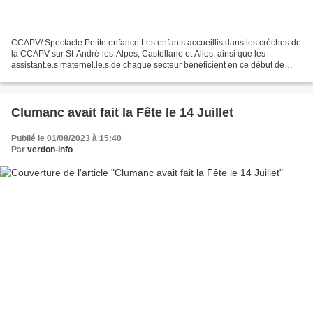
CCAPV/ Spectacle Petite enfance Les enfants accueillis dans les crèches de
la CCAPV sur St-André-les-Alpes, Castellane et Allos, ainsi que les
assistant.e.s maternel.le.s de chaque secteur bénéficient en ce début de
semaine de la venue de Caroline Vidal...
Clumanc avait fait la Fête le 14 Juillet
Publié le 01/08/2023 à 15:40
Par
verdon-info