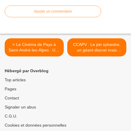
Ajouter un commentaire
< Le Cinéma de Pays à
CCAPV : Le pin sylvestre,
Saint-André-les-Alpes : Une
un géant discret mais
soirée de rires et de
omniprésent >
convivialité pour Noël
Hébergé par Overblog
Top articles
Pages
Contact
Signaler un abus
C.G.U.
Cookies et données personnelles