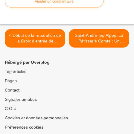
Ajouter un commentaire
< Début de la réparation de
Saint-André-les-Alpes :La
la Croix d'entrée de
Pâtisserie Comte : Un
Beauvezer : Un grand merci
exemple d'engagement
à Monsieur Ambrosini
durable >
Angelo !
Hébergé par Overblog
Top articles
Pages
Contact
Signaler un abus
C.G.U.
Cookies et données personnelles
Préférences cookies