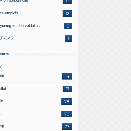
exion-personnelle
13
res-emplois
12
yoning-verdon-valdallos
2
EF-CMS
1
ives
26
oût
14
illet
71
in
78
ai
78
ril
77