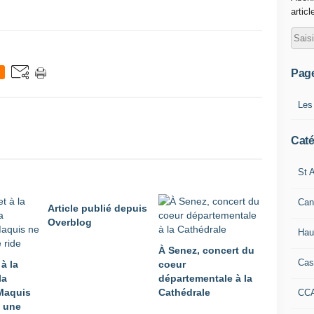
articl
Pag
Les
Caté
St A
Can
Article publié depuis
Overblog
Hau
À Senez, concert du
Cas
 à la
coeur
la
départementale à la
Maquis
Cathédrale
CC
 une