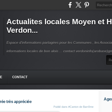
Actualites locales Moyen et 
Verdon...
Espace d'informations partagées pour les Communes , les Associat
informations locales de bon alois ... contact verdoninfo(arobase)g
HE
CONTACT
Age
ée très appréciée
Publié dans
#Canton de Barrême