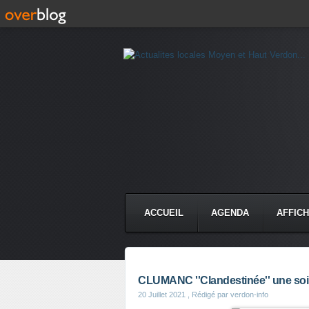
ACCUEIL
AGENDA
AFFIC
CLUMANC ''Clandestinée'' une soir
20 Juillet 2021
, Rédigé par verdon-info