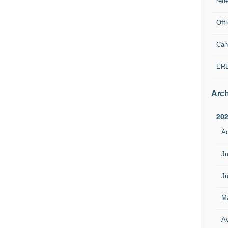
refl
Off
Can
ER
Arch
20
A
Ju
Ju
M
Av