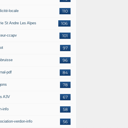
icité-locale
110
rie St Andre Les Alpes
106
teur-ccapv
101
ot
97
bruisse
96
rnal-pdf
84
gons
78
s A3V
67
h-info
58
ociation-verdon-info
56