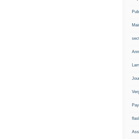
Publ
Mai
sec
Ann
Lam
Jou
Ver
Pay
flas
Ass