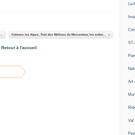
La-
Ima
Com
ré les Alpes : jeu provençal challenge Jean Luc Gautier
Colmars les Alpes, Trail des Mélèzes du Mercantour, les enfants ont montré la voie
ST-
Retour à l'accueil
Par
Nat
Art 
Mor
Rob
Val
Pey