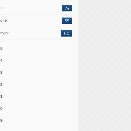
ars
74
vrier
55
nvier
60
25
24
23
22
21
20
19