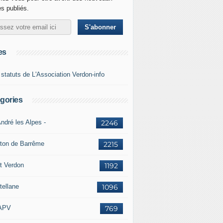
es publiés.
es
 statuts de L'Association Verdon-info
gories
ndré les Alpes -
2246
ton de Barrême
2215
t Verdon
1192
tellane
1096
APV
769