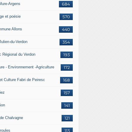
Mure-Argens
684
ge et poésie
570
mune Allons
440
Julien-du-Verdon
354
c Régional du Verdon
193
ure - Environnement -Agriculture
172
et Culture Fabri de Peiresc
168
iez
157
ion
141
 de Chalvagne
121
roules
113