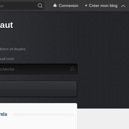
Connexion
+
Créer mon blog
Haut
ions et toutes
mail.com
nda