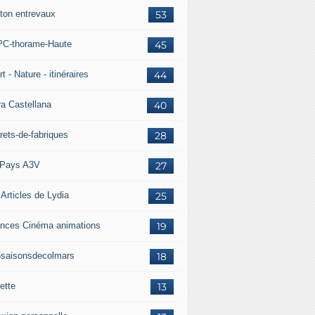
ton entrevaux
53
C-thorame-Haute
45
t - Nature - itinéraires
44
ra Castellana
40
rets-de-fabriques
28
Pays A3V
27
 Articles de Lydia
25
nces Cinéma animations
19
5saisonsdecolmars
18
ette
13