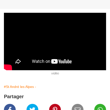
vidéo
#St André les Alpes -
Partager