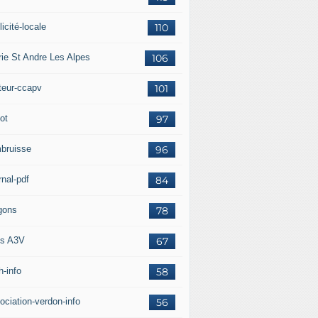
icité-locale
110
rie St Andre Les Alpes
106
teur-ccapv
101
ot
97
bruisse
96
rnal-pdf
84
gons
78
s A3V
67
h-info
58
ociation-verdon-info
56