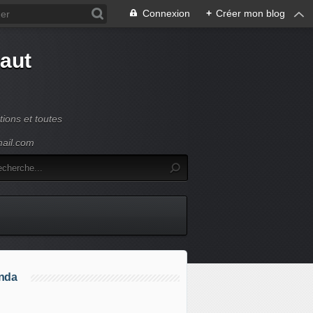
Connexion
+
Créer mon blog
Haut
ions et toutes
mail.com
nda