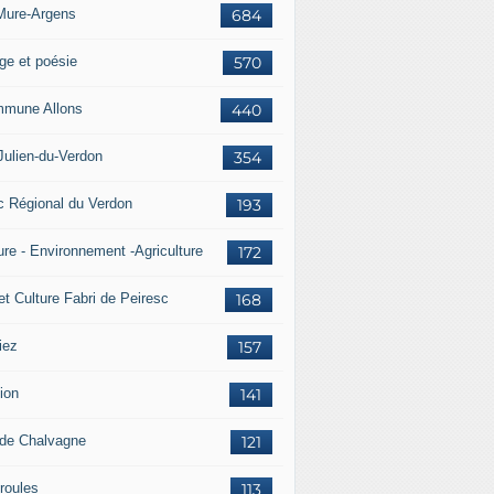
Mure-Argens
684
ge et poésie
570
mune Allons
440
Julien-du-Verdon
354
c Régional du Verdon
193
ure - Environnement -Agriculture
172
et Culture Fabri de Peiresc
168
iez
157
ion
141
 de Chalvagne
121
roules
113