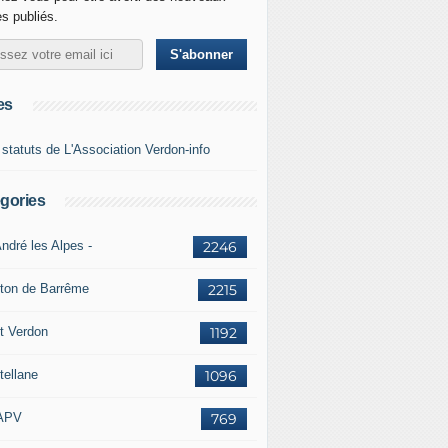
es publiés.
es
 statuts de L'Association Verdon-info
gories
ndré les Alpes -
2246
ton de Barrême
2215
t Verdon
1192
tellane
1096
APV
769