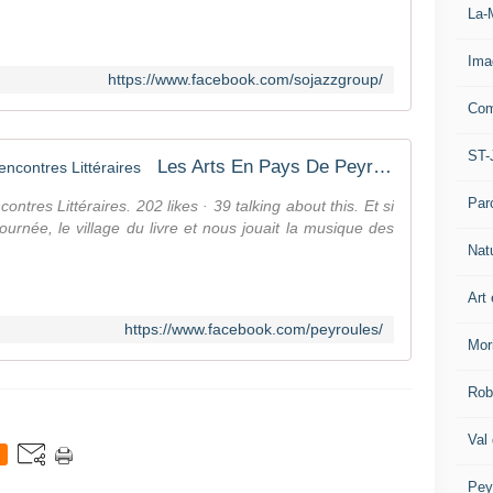
La-
Ima
https://www.facebook.com/sojazzgroup/
Com
ST-
Les Arts En Pays De Peyroules, Rencontres Littéraires
Par
tres Littéraires. 202 likes · 39 talking about this. Et si
urnée, le village du livre et nous jouait la musique des
Nat
Art 
https://www.facebook.com/peyroules/
Mor
Rob
Val
Pey