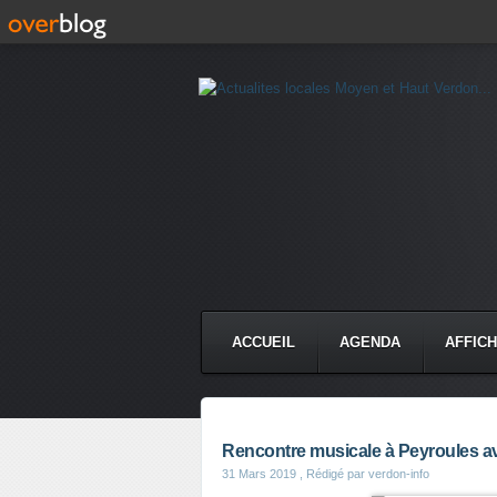
ACCUEIL
AGENDA
AFFIC
Rencontre musicale à Peyroules a
31 Mars 2019
, Rédigé par verdon-info