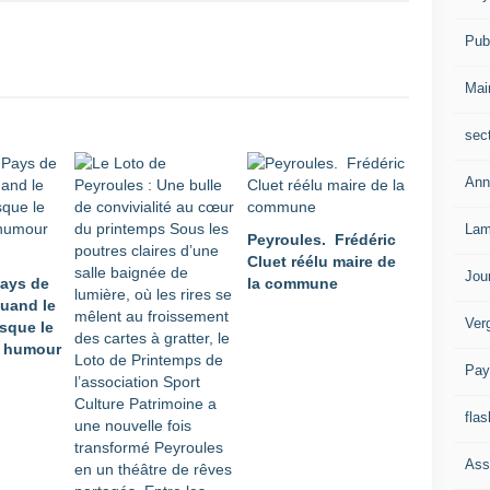
Publ
Mai
sec
Ann
Lam
Peyroules. Frédéric
Cluet réélu maire de
Jou
Pays de
la commune
quand le
Ver
sque le
c humour
Pay
flas
Ass