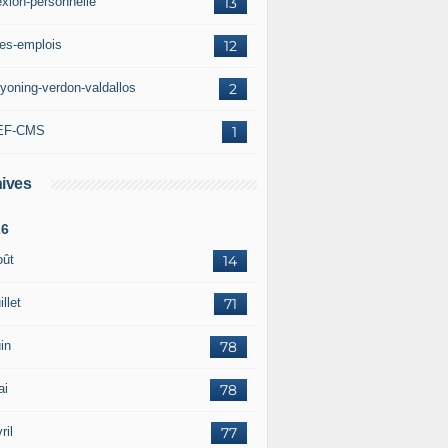
exion-personnelle
13
res-emplois
12
yoning-verdon-valdallos
2
EF-CMS
1
ives
26
oût
14
illet
71
in
78
ai
78
ril
77