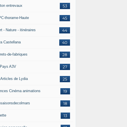
ton entrevaux
53
C-thorame-Haute
45
t - Nature - itinéraires
44
ra Castellana
40
rets-de-fabriques
28
Pays A3V
27
 Articles de Lydia
25
nces Cinéma animations
19
5saisonsdecolmars
18
ette
13