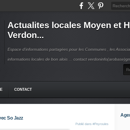
Actualites locales Moyen et 
Verdon...
Espace d'informations partagées pour les Communes , les Associat
informations locales de bon alois ... contact verdoninfo(arobase)g
HE
CONTACT
Age
vec So Jazz
Publié dans
#Peyroules