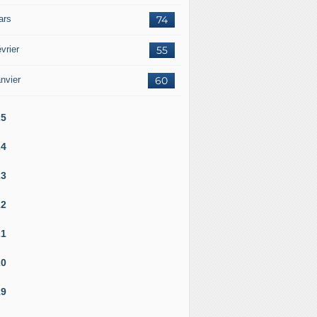
ars
74
vrier
55
nvier
60
25
24
23
22
21
20
19