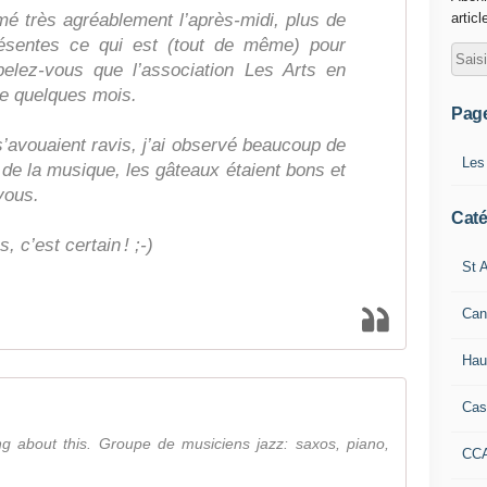
é très agréablement l’après-midi, plus de
articl
résentes ce qui est (tout de même) pour
elez-vous que l’association Les Arts en
e quelques mois.
Pag
s’avouaient ravis, j’ai observé beaucoup de
Les
de la musique, les gâteaux étaient bons et
vous.
Caté
, c’est certain ! ;-)
St A
Can
Hau
Cas
ing about this. Groupe de musiciens jazz: saxos, piano,
CC