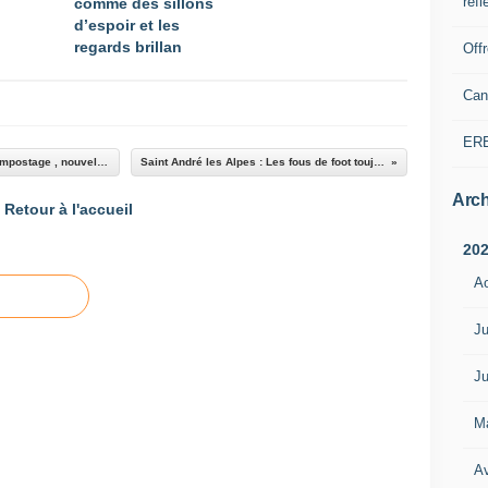
refl
comme des sillons
d’espoir et les
regards brillan
Off
Can
ER
Le sydévom 04 journée d'information sur le compostage , nouvelles consignes de tri
Saint André les Alpes : Les fous de foot toujours plus forts
Arch
Retour à l'accueil
20
A
Ju
Ju
M
Av