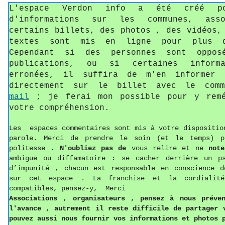
L'espace Verdon info a été créé p
d'informations sur les communes, asso
certains billets, des photos , des vidéos,
textes sont mis en ligne pour plus d
Cependant si des personnes sont oppos
publications, ou si certaines informa
erronées, il suffira de m'en informer 
directement sur le billet avec le com
mail
; je ferai mon possible pour y remé
votre compréhension.
Les espaces commentaires sont mis à votre dispositio
parole. Merci de prendre le soin (et le temps) p
politesse
.
N'oubliez pas de
vous relire et ne
not
ambiguë ou diffamatoire
:
se cacher derrière un p
d’impunité , chacun est responsable en conscience d
sur cet espace . La franchise et la cordialit
compatibles, pensez-y, Merci
Associations ,
o
rganisateurs , pense
z
à nous préven
l'avance , autrement il reste difficile de partager
pouvez aussi
nous fournir vos informations
et photos
p