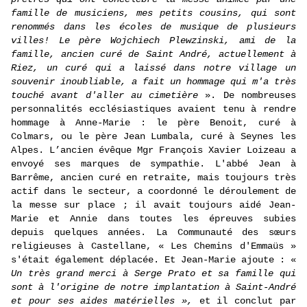
famille de musiciens, mes petits cousins, qui sont
renommés dans les écoles de musique de plusieurs
villes! Le père Wojchiech Plewzinski, ami de la
famille, ancien curé de Saint André, actuellement à
Riez, un curé qui a laissé dans notre village un
souvenir inoubliable, a fait un hommage qui m'a très
touché avant d'aller au cimetière
». De nombreuses
personnalités ecclésiastiques avaient tenu à rendre
hommage à Anne-Marie : le père Benoit, curé à
Colmars, ou le père Jean Lumbala, curé à Seynes les
Alpes. L’ancien évêque Mgr François Xavier Loizeau a
envoyé ses marques de sympathie. L'abbé Jean à
Barrême, ancien curé en retraite, mais toujours très
actif dans le secteur, a coordonné le déroulement de
la messe sur place ; il avait toujours aidé Jean-
Marie et Annie dans toutes les épreuves subies
depuis quelques années. La Communauté des sœurs
religieuses à Castellane, « Les Chemins d'Emmaüs »
s'était également déplacée. Et Jean-Marie ajoute : «
Un très grand merci à Serge Prato et sa famille qui
sont à l'origine de notre implantation à Saint-André
et pour ses aides matérielles »,
et il conclut par